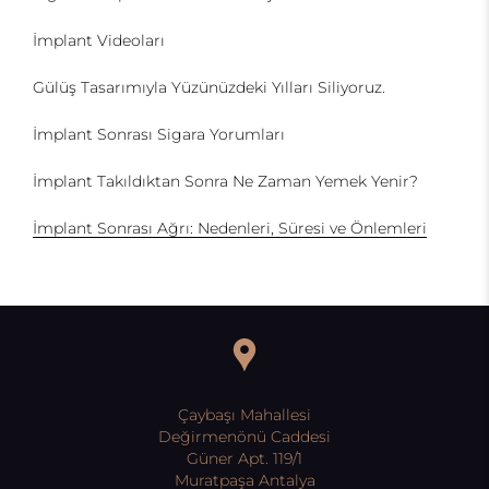
İmplant Videoları
Gülüş Tasarımıyla Yüzünüzdeki Yılları Siliyoruz.
İmplant Sonrası Sigara Yorumları
İmplant Takıldıktan Sonra Ne Zaman Yemek Yenir?
İmplant Sonrası Ağrı: Nedenleri, Süresi ve Önlemleri
Çaybaşı Mahallesi
Değirmenönü Caddesi
Güner Apt. 119/1
Muratpaşa Antalya