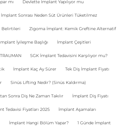
apar mı
Devlette İmplant Yapılıyor mu
İmplant Sonrası Neden Süt Ürünleri Tüketilmez
Belirtileri
Zigoma İmplant: Kemik Greftine Alternatif
İmplant İyileşme Başlığı
İmplant Çeşitleri
STRAUMAN
SGK İmplant Tedavisini Karşılıyor mu?
tik
İmplant Kaç Ay Sürer
Tek Diş İmplant Fiyatı
r
Sinüs Lifting Nedir? (Sinüs Kaldırma)
ktan Sonra Diş Ne Zaman Takılır
İmplant Diş Fiyatı
t Tedavisi Fiyatları 2025
İmplant Aşamaları
?
İmplant Hangi Bölüm Yapar?
1 Günde İmplant