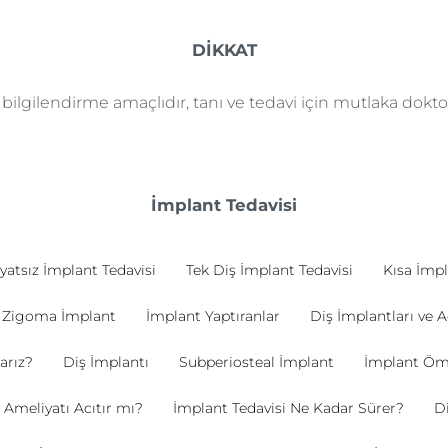
DİKKAT
e bilgilendirme amaçlıdır, tanı ve tedavi için mutlaka dok
İmplant Tedavisi
yatsız İmplant Tedavisi
Tek Diş İmplant Tedavisi
Kısa İmpl
Zigoma İmplant
İmplant Yaptıranlar
Diş İmplantları ve A
arız?
Diş İmplantı
Subperiosteal İmplant
İmplant Öm
 Ameliyatı Acıtır mı?
İmplant Tedavisi Ne Kadar Sürer?
Di