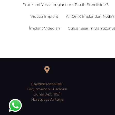
Protez mi Yoksa İmplantı mı Tercih Etmelisiniz?
Vidasız İmplant
All-On-X İmplantları Nedir?
İmplant Videoları
Gülüş Tasarımıyla Yüzünüzde
Çaybaşı Mahallesi
Değirmenönü Caddesi
Güner Apt. 119/1
Muratpaşa Antalya