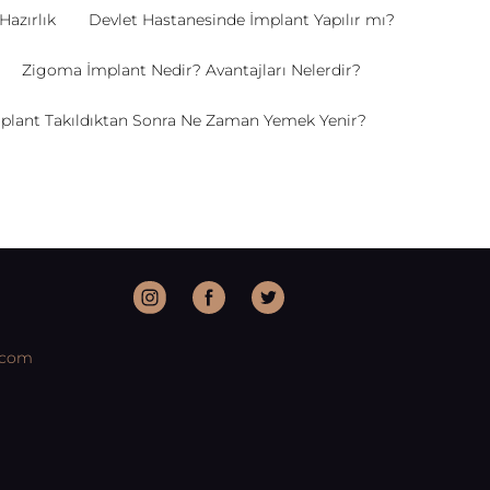
Hazırlık
Devlet Hastanesinde İmplant Yapılır mı?
Zigoma İmplant Nedir? Avantajları Nelerdir?
plant Takıldıktan Sonra Ne Zaman Yemek Yenir?
.com