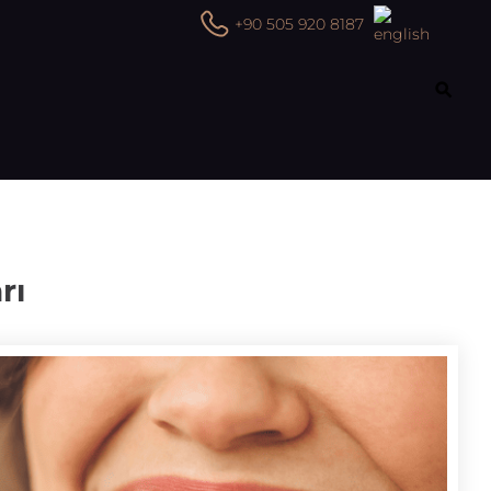
+90 505 920 8187
rı