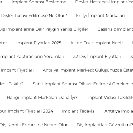
ır
İmplant Sonrası Beslenme
Devlet Hastanesi İmplant Y
 Dişler Tedavi Edilmese Ne Olur?
En İyi İmplant Markaları
Diş İmplantlarına Dair Yaygın Yanlış Bilgiler
Başarısız İmplant 
otez
implant Fiyatları 2025
All on Four İmplant Nedir
İmplant Yaptıranların Yorumları
32 Diş İmplant Fiyatları
İmpant Fiyatları
Antalya İmplant Merkezi: Gülüşünüzde Este
sıl Takılır?
Sabit İmplant Sonrası Dikkat Edilmesi Gerekenle
Hangi İmplant Markaları Daha İyi?
İmplant Vidası Takıldı
our İmplant Fiyatları 2024
İmplant Tedavisi
Antalya İmplan
 Diş Kemik Erimesine Neden Olur
Diş İmplantları Güvenli mi