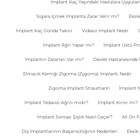
İmplant Kaç Yaşındaki Hastalara Uygulan
Sigara İçmek İmplanta Zarar Verir mi?
Eksik
İmplant Kaç Günde Takılır
Vidasız İmplant Nedir
İmplant Ağrı Yapar mı?
İmplant Üstü Pr
İmplantın Zararları Var mı?
Devlet Hastanesinde 
Elmacık Kemiği Zigoma (Zygoma) İmplantı Nedir
Zigoma İmplant Straumann
İmplant Na
İmplant Tedavisi Ağrılı mıdır?
İmplant Kırılır mı?
İmplant Sonrası Şişlik Nasıl Geçer?
All On F
Diş İmplantlarının Başarısızlığının Nedenleri
Eksik