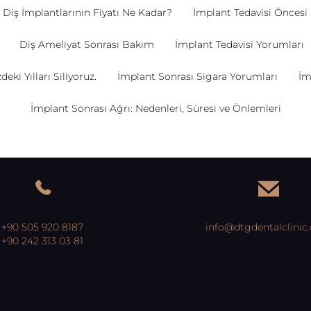
Diş İmplantlarının Fiyatı Ne Kadar?
İmplant Tedavisi Öncesi 
Diş Ameliyat Sonrası Bakım
İmplant Tedavisi Yorumları
ki Yılları Siliyoruz.
İmplant Sonrası Sigara Yorumları
İm
İmplant Sonrası Ağrı: Nedenleri, Süresi ve Önlemleri
+90 505 920 8187
info@dtgdentalclinic
+90 242 313 03 81