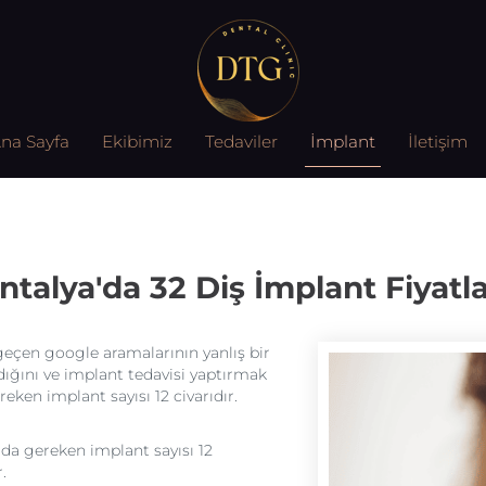
na Sayfa
Ekibimiz
Tedaviler
İmplant
İletişim
ntalya'da 32 Diş İmplant Fiyatla
geçen google aramalarının yanlış bir
dığını ve implant tedavisi yaptırmak
reken implant sayısı 12 civarıdır.
rda gereken implant sayısı 12
.