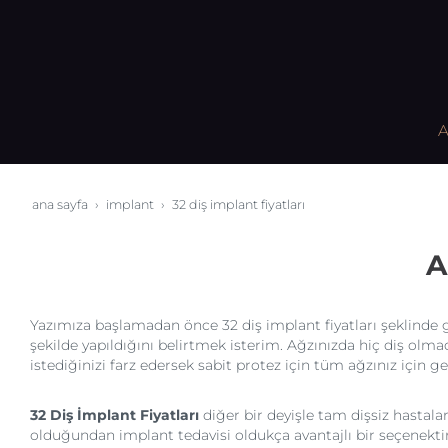
A
ana sayfa
i̇mplant
32 diş i̇mplant fiyatları
A
Yazımıza başlamadan önce 32 diş implant fiyatları şeklinde 
şekilde yapıldığını belirtmek isterim. Ağzınızda hiç diş olma
istediğinizi farz edersek sabit protez için tüm ağzınız için ge
32 Diş İmplant Fiyatları
diğer bir deyişle tam dişsiz hastala
olduğundan implant tedavisi oldukça avantajlı bir seçenektir