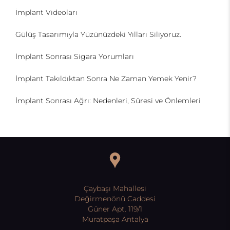
İmplant Videoları
Gülüş Tasarımıyla Yüzünüzdeki Yılları Siliyoruz.
İmplant Sonrası Sigara Yorumları
İmplant Takıldıktan Sonra Ne Zaman Yemek Yenir?
İmplant Sonrası Ağrı: Nedenleri, Süresi ve Önlemleri
Çaybaşı Mahallesi
Değirmenönü Caddesi
Güner Apt. 119/1
Muratpaşa Antalya