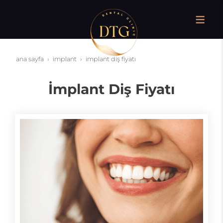
ana sayfa
i̇mplant
i̇mplant diş fiyatı
İmplant Diş Fiyatı