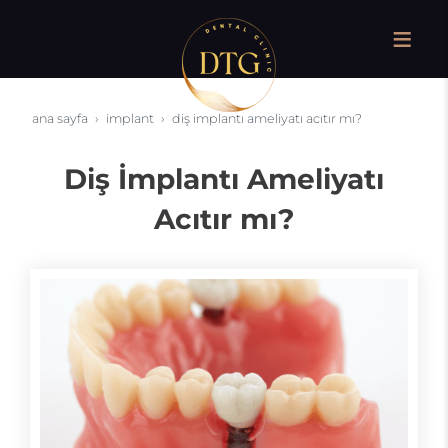
ana sayfa
i̇mplant
diş i̇mplantı ameliyatı acıtır mı?
Diş İmplantı Ameliyatı
Acıtır mı?