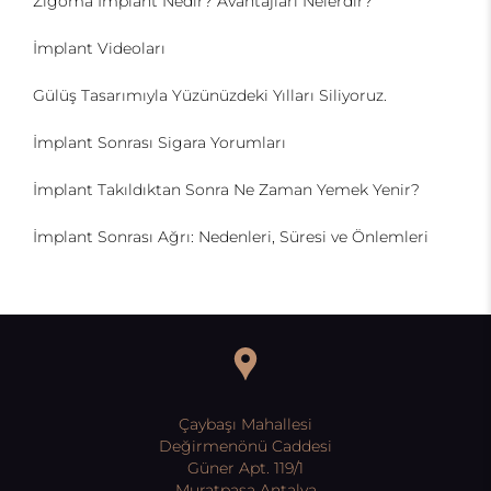
Zigoma İmplant Nedir? Avantajları Nelerdir?
İmplant Videoları
Gülüş Tasarımıyla Yüzünüzdeki Yılları Siliyoruz.
İmplant Sonrası Sigara Yorumları
İmplant Takıldıktan Sonra Ne Zaman Yemek Yenir?
İmplant Sonrası Ağrı: Nedenleri, Süresi ve Önlemleri
Çaybaşı Mahallesi
Değirmenönü Caddesi
Güner Apt. 119/1
Muratpaşa Antalya