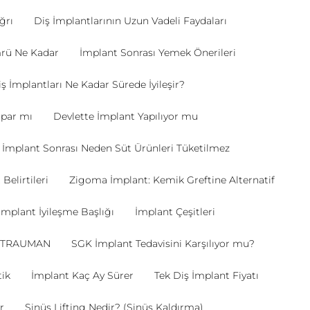
ğrı
Diş İmplantlarının Uzun Vadeli Faydaları
rü Ne Kadar
İmplant Sonrası Yemek Önerileri
ş İmplantları Ne Kadar Sürede İyileşir?
apar mı
Devlette İmplant Yapılıyor mu
İmplant Sonrası Neden Süt Ürünleri Tüketilmez
Belirtileri
Zigoma İmplant: Kemik Greftine Alternatif
İmplant İyileşme Başlığı
İmplant Çeşitleri
STRAUMAN
SGK İmplant Tedavisini Karşılıyor mu?
tik
İmplant Kaç Ay Sürer
Tek Diş İmplant Fiyatı
r
Sinüs Lifting Nedir? (Sinüs Kaldırma)