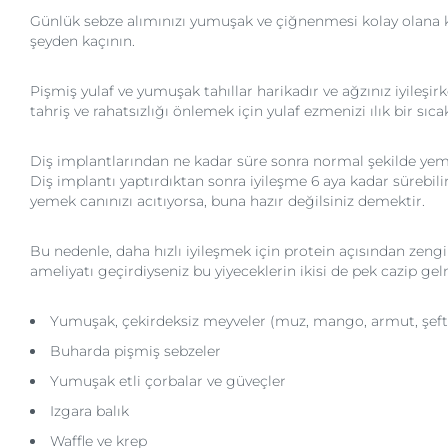
Günlük sebze alımınızı yumuşak ve çiğnenmesi kolay olana ka
şeyden kaçının.
Pişmiş yulaf ve yumuşak tahıllar harikadır ve ağzınız iyile
tahriş ve rahatsızlığı önlemek için yulaf ezmenizi ılık bir sıca
Diş implantlarından ne kadar süre sonra normal şekilde yeme
Diş implantı yaptırdıktan sonra iyileşme 6 aya kadar sürebil
yemek canınızı acıtıyorsa, buna hazır değilsiniz demektir.
Bu nedenle, daha hızlı iyileşmek için protein açısından zengi
ameliyatı geçirdiyseniz bu yiyeceklerin ikisi de pek cazip ge
Yumuşak, çekirdeksiz meyveler (muz, mango, armut, şefta
Buharda pişmiş sebzeler
Yumuşak etli çorbalar ve güveçler
Izgara balık
Waffle ve krep