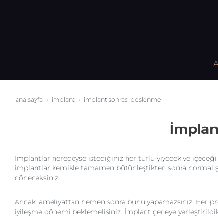
A
ana sayfa
i̇mplant
i̇mplant sonrası beslenme
İmpla
İmplantlar neredeyse istediğiniz her türlü yiyecek ve içeceğ
implantlar kemikle tamamen bütünleştikten sonra normal 
döneceksiniz.
Ancak, ameliyattan hemen sonra bunu yapamazsınız. Her pro
iyileşme dönemi beklemelisiniz. İmplant çeneye yerleştirild