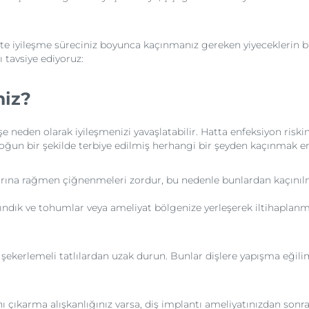
şte iyileşme süreciniz boyunca kaçınmanız gereken yiyeceklerin b
 tavsiye ediyoruz:
niz?
e neden olarak iyileşmenizi yavaşlatabilir. Hatta enfeksiyon riskiniz
oğun bir şekilde terbiye edilmiş herhangi bir şeyden kaçınmak en 
arına rağmen çiğnenmeleri zordur, bu nedenle bunlardan kaçınılm
, fındık ve tohumlar veya ameliyat bölgenize yerleşerek iltihaplan
a şekerlemeli tatlılardan uzak durun. Bunlar dişlere yapışma eğili
dını çıkarma alışkanlığınız varsa, diş implantı ameliyatınızdan son