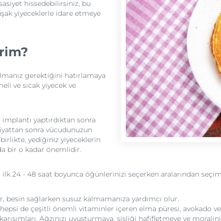
asiyet hissedebilirsiniz, bu
muşak yiyeceklerle idare etmeye
irim?
almanız gerektiğini hatırlamaya
meli ve sıcak yiyecek ve
ş implantı yaptırdıktan sonra
meliyattan sonra vücudunuzun
rlikte, yediğiniz yiyeceklerin
 bir o kadar önemlidir.
i ilk 24 - 48 saat boyunca öğünlerinizi seçerken aralarından seçim
r, besin sağlarken susuz kalmamanıza yardımcı olur.
 hepsi de çeşitli önemli vitaminler içeren elma püresi, avokado 
karışımları. Ağzınızı uyuşturmaya, şişliği hafifletmeye ve moral