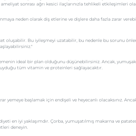
meliyat sonrası ağrı kesici ilaçlarınızla tehlikeli etkileşimleri olab
nmaya neden olarak diş etlerine ve dişlere daha fazla zarar verebi
oket oluşabilir. Bu iyileşmeyi uzatabilir, bu nedenle bu sorunu ö
şlayabilirsiniz."
nin ideal bir plan olduğunu düşünebilirsiniz. Ancak, yumuşak bi
duyduğu tüm vitamin ve proteinleri sağlayacaktır.
rar yemeye başlamak için endişeli ve heyecanlı olacaksınız. Anc
yeti en iyi yaklaşımdır. Çorba, yumuşatılmış makarna ve patates 
tleri deneyin.