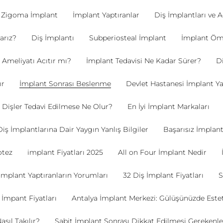
Zigoma İmplant
İmplant Yaptıranlar
Diş İmplantları ve A
arız?
Diş İmplantı
Subperiosteal İmplant
İmplant Öm
 Ameliyatı Acıtır mı?
İmplant Tedavisi Ne Kadar Sürer?
Di
ır
İmplant Sonrası Beslenme
Devlet Hastanesi İmplant Y
 Dişler Tedavi Edilmese Ne Olur?
En İyi İmplant Markaları
Diş İmplantlarına Dair Yaygın Yanlış Bilgiler
Başarısız İmplant 
otez
implant Fiyatları 2025
All on Four İmplant Nedir
İmplant Yaptıranların Yorumları
32 Diş İmplant Fiyatları
İmpant Fiyatları
Antalya İmplant Merkezi: Gülüşünüzde Este
sıl Takılır?
Sabit İmplant Sonrası Dikkat Edilmesi Gerekenle