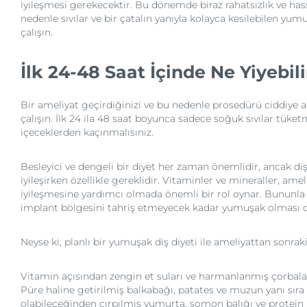
iyileşmesi gerekecektir. Bu dönemde biraz rahatsızlık ve hass
nedenle sıvılar ve bir çatalın yanıyla kolayca kesilebilen yu
çalışın.
İlk 24-48 Saat İçinde Ne Yiyebil
Bir ameliyat geçirdiğinizi ve bu nedenle prosedürü ciddiye 
çalışın. İlk 24 ila 48 saat boyunca sadece soğuk sıvılar tüket
içeceklerden kaçınmalısınız.
Besleyici ve dengeli bir diyet her zaman önemlidir, ancak di
iyileşirken özellikle gereklidir. Vitaminler ve mineraller, a
iyileşmesine yardımcı olmada önemli bir rol oynar. Bununla bi
implant bölgesini tahriş etmeyecek kadar yumuşak olması da
Neyse ki, planlı bir yumuşak diş diyeti ile ameliyattan sonrak
Vitamin açısından zengin et suları ve harmanlanmış çorbala
Püre haline getirilmiş balkabağı, patates ve muzun yanı sıra
olabileceğinden çırpılmış yumurta, somon balığı ve protein 