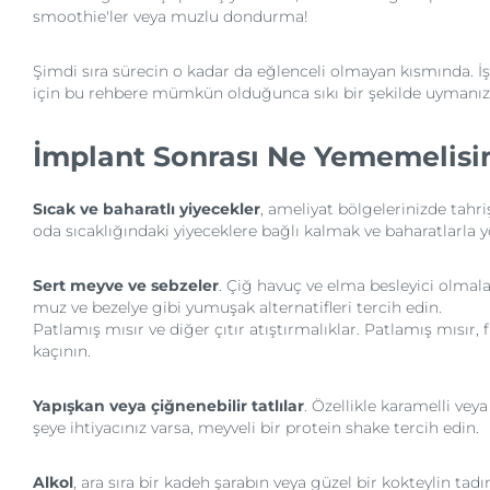
smoothie'ler veya muzlu dondurma!
Şimdi sıra sürecin o kadar da eğlenceli olmayan kısmında. İ
için bu rehbere mümkün olduğunca sıkı bir şekilde uymanızı
İmplant Sonrası Ne Yememelisi
Sıcak ve baharatlı yiyecekler
, ameliyat bölgelerinizde tahriş
oda sıcaklığındaki yiyeceklere bağlı kalmak ve baharatlarla y
Sert meyve ve sebzeler
. Çiğ havuç ve elma besleyici olmal
muz ve bezelye gibi yumuşak alternatifleri tercih edin.
Patlamış mısır ve diğer çıtır atıştırmalıklar. Patlamış mısır
kaçının.
Yapışkan veya çiğnenebilir tatlılar
. Özellikle karamelli vey
şeye ihtiyacınız varsa, meyveli bir protein shake tercih edin.
Alkol
, ara sıra bir kadeh şarabın veya güzel bir kokteylin ta