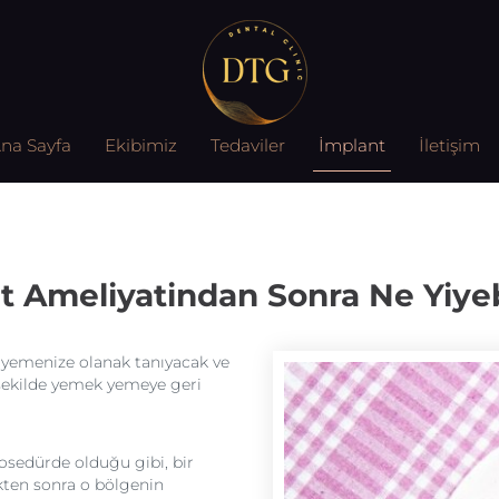
na Sayfa
Ekibimiz
Tedaviler
İmplant
İletişim
nt Ameliyatindan Sonra Ne Yiyeb
i yemenize olanak tanıyacak ve
şekilde yemek yemeye geri
sedürde olduğu gibi, bir
ikten sonra o bölgenin