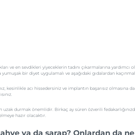
rı ve en sevdikleri yiyeceklerin tadını çıkarmalarına yardımcı oldu
ha yumuşak bir diyet uygulamalı ve aşağıdaki gıdalardan kaçınmalı
z, kesinlikle acı hissedersiniz ve implantın başarısız olmasına da n
sınız.
den uzak durmak önemlidir. Birkaç ay süren özverili fedakarlığınız
lmeye hazır olacaktır.
 kahve ya da şarap? Onlardan da n