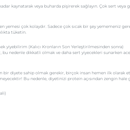
dar kaynatarak veya buharda pişirerek sağlayın. Çok sert veya g
şirken yemesi çok kolaydır. Sadece çok sıcak bir şey yememeniz ge
klıkta tüketin.
k yiyebilirim (Kalıcı Kronların Son Yerleştirilmesinden sonra)
ir, bu nedenle dikkatli olmak ve daha sert yiyecekleri sunarken a
n bir diyete sahip olmak gerekir, birçok insan hemen ilk olarak e
lmeyecektir! Bu nedenle, diyetinizi protein açısından zengin hale 
li)