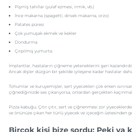
Pişmiş tahıllar (yulaf ezmesi, irmik, vb.)
İnce makarna (spagetti, dirsek makarna, orzo)
Patates püresi
Çok yumuşak ekmek ve kekler
Dondurma
Çırpılmış yumurta.
İmplantlar, hastaların çiğneme yeteneklerini geri kazandırdıkla
Ancak dişler düzgün bir şekilde iyileşene kadar hastalar da
Tohumlar ve kuruyemişler, sert yiyecekleri çok erken ısırırsanı
çiğnediğinizde ses çıkarıyorsa, onlardan gerçekten kaçınmalı
Pizza kabuğu. Çıtır çıtır, sert ve çiğnenmesi zor yiyecekler
ve önünüze çıkan her türlü yiyecek ve içeceğin üstesinden ge
Birçok kişi bize sordu: Peki ya