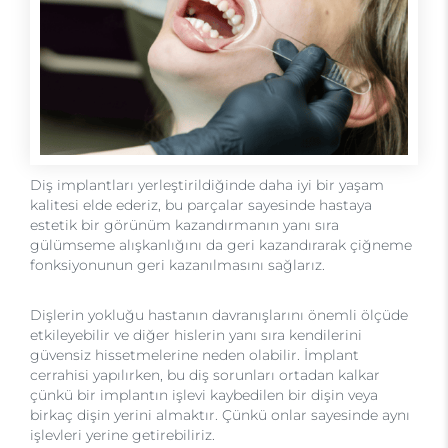
Diş implantları yerleştirildiğinde daha iyi bir yaşam
kalitesi elde ederiz, bu parçalar sayesinde hastaya
estetik bir görünüm kazandırmanın yanı sıra
gülümseme alışkanlığını da geri kazandırarak çiğneme
fonksiyonunun geri kazanılmasını sağlarız.
Dişlerin yokluğu hastanın davranışlarını önemli ölçüde
etkileyebilir ve diğer hislerin yanı sıra kendilerini
güvensiz hissetmelerine neden olabilir. İmplant
cerrahisi yapılırken, bu diş sorunları ortadan kalkar
çünkü bir implantın işlevi kaybedilen bir dişin veya
birkaç dişin yerini almaktır. Çünkü onlar sayesinde aynı
işlevleri yerine getirebiliriz.