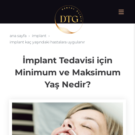
ana sayfa
i̇mplant
i̇mplant kaç yaşındaki hastalara uygulanır
İmplant Tedavisi için
Minimum ve Maksimum
Yaş Nedir?