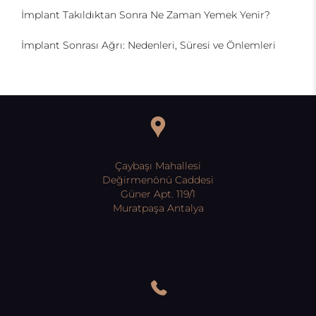
İmplant Takıldıktan Sonra Ne Zaman Yemek Yenir?
İmplant Sonrası Ağrı: Nedenleri, Süresi ve Önlemleri
Çaybaşı Mahallesi
Değirmenönü Caddesi
Güner Apt. 119/1
Muratpaşa Antalya