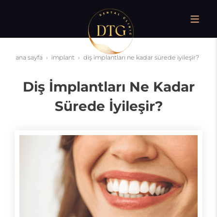
ana sayfa
i̇mplant
diş i̇mplantları ne kadar sürede i̇yileşir?
Diş İmplantları Ne Kadar
Sürede İyileşir?