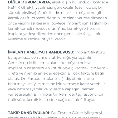
DİĞER DURUMLARDA
, eksik dişin bulunduğu bölgede
KEMİK GREFTİ yapılması gerekebilir (özellikle diş bir
süredir eksikse). Sinüs kaldırma ve sırt büyütme gibi
kemik grefti prosedürlerinin, implant yerleştirilmeden
önce yapılması gerekir, böylece implant için sağlam bir
kemik temeli mevcut olur. Yine, kemik greftlerinin
implant yerleştirilmeden önce genellikle 4 aylık bir
iyileşme sürecine ihtiyacı vardır.
İMPLANT AMELIYATI RANDEVUSU:
İmplant fikstürü
bu aşamada cerrahi olarak kemiğe yerleştirilir.
Gerekirse, eksik kemik alanlarını büyütmek ve
implantın başarısını en üst düzeye çıkarmak için kemik
grefti ve membran eklenecektir. Birçok faktöre bağlı
olarak, Dr. Farbod implant(lar)ı diş etinin altına
batırmaya ve iyileşmesine izin vermeye karar verebilir
veya batırmayabilir ve iyileşme kapağını hemen
yerleştirebilir. Bir implantın kemik entegrasyonu için
tipik süre, kemik kalitesine bağlı olarak 4-6 aydır.
TAKIP RANDEVULARI
: Dr. Zeynep Güner iyileşmeyi
ameliyattan 1 hafta, 2 hafta, 1 ay ve 4-6 ay sonrasına