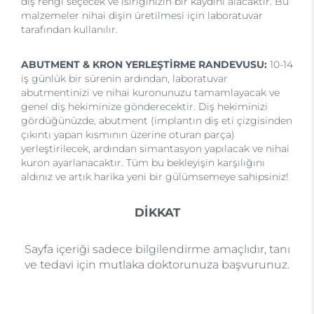
diş rengi seçecek ve ısırığınızın bir kaydını alacaktır. Bu
malzemeler nihai dişin üretilmesi için laboratuvar
tarafından kullanılır.
ABUTMENT & KRON YERLEŞTİRME RANDEVUSU:
10-14
iş günlük bir sürenin ardından, laboratuvar
abutmentinizi ve nihai kuronunuzu tamamlayacak ve
genel diş hekiminize gönderecektir. Diş hekiminizi
gördüğünüzde, abutment (implantın diş eti çizgisinden
çıkıntı yapan kısmının üzerine oturan parça)
yerleştirilecek, ardından simantasyon yapılacak ve nihai
kuron ayarlanacaktır. Tüm bu bekleyişin karşılığını
aldınız ve artık harika yeni bir gülümsemeye sahipsiniz!
DİKKAT
Sayfa içeriği sadece bilgilendirme amaçlıdır, tanı
ve tedavi için mutlaka doktorunuza başvurunuz.