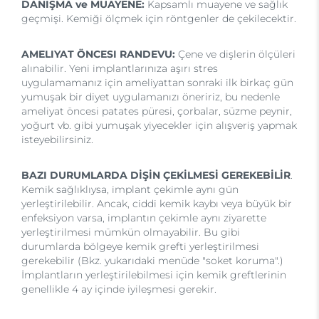
DANIŞMA ve MUAYENE:
Kapsamlı muayene ve sağlık
geçmişi. Kemiği ölçmek için röntgenler de çekilecektir.
AMELIYAT ÖNCESI RANDEVU:
Çene ve dişlerin ölçüleri
alınabilir. Yeni implantlarınıza aşırı stres
uygulamamanız için ameliyattan sonraki ilk birkaç gün
yumuşak bir diyet uygulamanızı öneririz, bu nedenle
ameliyat öncesi patates püresi, çorbalar, süzme peynir,
yoğurt vb. gibi yumuşak yiyecekler için alışveriş yapmak
isteyebilirsiniz.
BAZI DURUMLARDA DİŞİN ÇEKİLMESİ GEREKEBİLİR
.
Kemik sağlıklıysa, implant çekimle aynı gün
yerleştirilebilir. Ancak, ciddi kemik kaybı veya büyük bir
enfeksiyon varsa, implantın çekimle aynı ziyarette
yerleştirilmesi mümkün olmayabilir. Bu gibi
durumlarda bölgeye kemik grefti yerleştirilmesi
gerekebilir (Bkz. yukarıdaki menüde "soket koruma".)
İmplantların yerleştirilebilmesi için kemik greftlerinin
genellikle 4 ay içinde iyileşmesi gerekir.