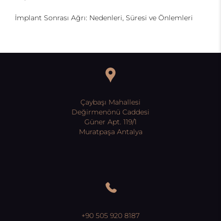
İmplant Sonrası Ağrı: Nedenleri, Süresi ve Önlemleri
Çaybaşı Mahallesi
Değirmenönü Caddesi
Güner Apt. 119/1
Muratpaşa Antalya
+90 505 920 8187