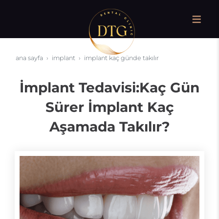
ana sayfa
i̇mplant
i̇mplant kaç günde takılır
İmplant Tedavisi:Kaç Gün
Sürer İmplant Kaç
Aşamada Takılır?