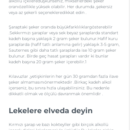
alkollü içkileredüşkünseniz, mikserlerdeki şeker
oranıözellikle yüksek olabilir. Her durumda ,şekersiz
veya az şekerli seçenekleredikkat edin .
Şaraptaki şeker oranıda büyükfarklılıklargösterebilir
.Sekkırmızı şaraplar veya sek beyaz şaraplarda standart
kadeh başına yaklaşık 2 gram şeker bulunur.Hafif kuru
şaraplarda (hafif tatlı anlamına gelir) yaklaşık 3-5 gram,
Sauternes gibi daha tatlı şaraplarda ise 10 gram şeker
bulunur. Birde geç hasat şarapları vardır ki bunlar
kadeh başına 20 gram şeker içerebilir.1
Kılavuzlar ,yetişkinlerin her gün 30 gramdan fazla ilave
şeker almamasınıönermektedir .Birkaç kadeh alkol
içerseniz, bu sınıra hızla ulaşabilirsiniz. Bu nedenle
dikkatli olmak ve ölçülü davranmak önemlidir .
Lekelere elveda deyin
Kırmızı şarap ve bazı kokteyller gibi birçok alkollü