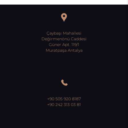
Çaybaşı Mahallesi
Değirmenönü Caddesi
Güner Apt. 119/1
Muratpaşa Antalya
+90 505 920 8187
+90 242 313 03 81