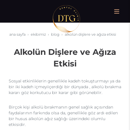
ana sayfa
ekibimiz
blog
alkolün dişlere ve ağıza etkisi
Alkolün Dişlere ve Ağıza
Etkisi
Sosyal etkinliklerin genellikle kadeh tokuşturmayı ya da
bir iki kadeh içmeyiiçerdiği bir dünyada , alkolü bırakma
kararı göz korkutucu bir karar gibi görünebilir.
Birçok kişi alkolü bırakmanın genel sağlık açısından
faydalarının farkında olsa da, genellikle göz ardı edilen
bir husus alkolün ağız sağlığı üzerindeki olumlu
etkisidir.