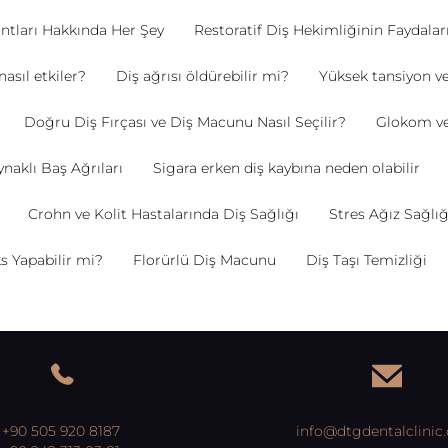
ntları Hakkında Her Şey
Restoratif Diş Hekimliğinin Faydalar
 nasıl etkiler?
Diş ağrısı öldürebilir mi?
Yüksek tansiyon ve
Doğru Diş Fırçası ve Diş Macunu Nasıl Seçilir?
Glokom ve 
naklı Baş Ağrıları
Sigara erken diş kaybına neden olabilir
Crohn ve Kolit Hastalarında Diş Sağlığı
Stres Ağız Sağlığı
s Yapabilir mi?
Florürlü Diş Macunu
Diş Taşı Temizliği
+90 505 920 8187
info@dtgdentalclinic