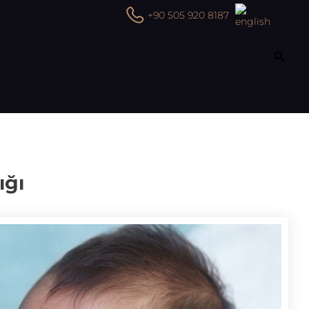
+90 505 920 8187
ığı