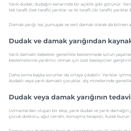
Yarık dudak, dudağın kenarında bir açıklık gibi görünür. Yar
tek taraflı (tek taraflı) yarıklar ve iki taraflı (iki taraflı) yarıkla
Damak yarığı ise, yumuşak ve sert damak olarak da bilinen ağız 
Dudak ve damak yarığından kaynak
Yarık damaklı bebekler genellikle beslenmede sorun yaşarl
beslemelerine yardımcı olmak için özel besleyiciler geliştiril
Daha sonra başka sorunlar da ortaya çıkabilir. Yarıklar işitme
dudaklı veya yarık damaklı çocuklar, diş minelerinde genellikl
Dudak veya damak yarığının tedavi
Uzmanlardan oluşan bir ekip, yarık dudak ve yarık damağın yan
çocuk doktoru, ağız cerrahı, konuşma terapisti, kulak burun 