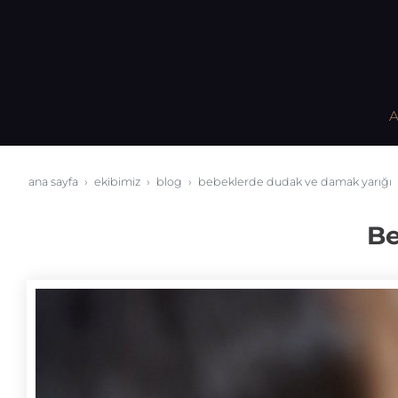
A
ana sayfa
ekibimiz
blog
bebeklerde dudak ve damak yarığı
Be