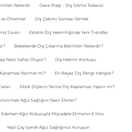
rtileri Nelerdir
Gece Plağı - Diş Sıkma Tedavisi
r ve Önlemler
Diş Çekimi Sonrası Yemek
rma Süreci
Estetik Diş Hekimliğinde Yeni Trendler
ur?
Bebekerde Diş Çıkarma Belirtileri Nelerdir?
e Nasıl Sahip Oluyor?
Diş Hekimi Korkusu
ti Kanaması Normal mi?
En Beyaz Diş Rengi Hangisi?
aları
Eksik Dişlerin Yerine Diş Kaplaması Yapılır mı?
mzirmek Ağız Sağlığını Nasıl Etkiler?
 Ederken Ağız Kokusuyla Mücadele Etmenin 6 Yolu
Yeşil Çay İçerek Ağız Sağlığınızı Koruyun