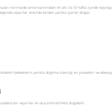
arı normalde anne karnındaki ilk altı ila 10 hafta içinde kaynaşır 
ğında veya her ikisinde birden yarıkla (yarık) doğar.
si kökenli bebeklerin yarıkla doğma olasılığı en yüksektir ve ebe
i
 sadece bir veya her iki durumla birlikte doğabilir.