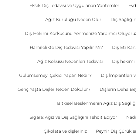
Eksik Diş Tedavisi ve Uygulanan Yöntemler
Evd
Ağız Kuruluğu Neden Olur
Diş Sağlığ
Diş Hekimi Korkusunu Yenmenize Yardımcı Oluyoru
Hamilelikte Diş Tedavisi Yapılır Mı?
Diş Eti Ka
Ağız Kokusu Nedenleri Tedavisi
Diş hekimi
Gülümsemeyi Çekici Yapan Nedir?
Diş İmplantları 
Genç Yaşta Dişler Neden Dökülür?
Dişlerin Daha Be
Bitkisel Beslenmenin Ağız Diş Sağliği
Sigara; Ağız ve Diş Sağlığını Tehdit Ediyor
Nadi
Çikolata ve dişleriniz
Peynir Diş Çürükle