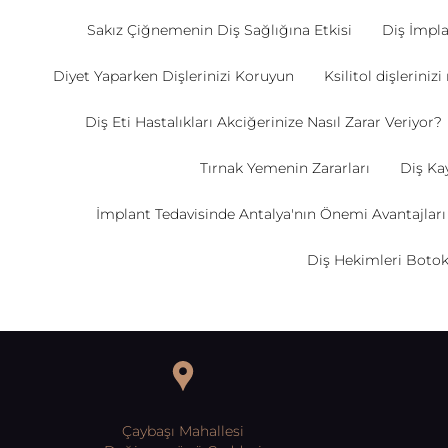
Sakız Çiğnemenin Diş Sağlığına Etkisi
Diş İmpla
Diyet Yaparken Dişlerinizi Koruyun
Ksilitol dişlerinizi
Diş Eti Hastalıkları Akciğerinize Nasıl Zarar Veriyor?
Tırnak Yemenin Zararları
Diş Kay
İmplant Tedavisinde Antalya'nın Önemi Avantajları
Diş Hekimleri Botok
Çaybaşı Mahallesi