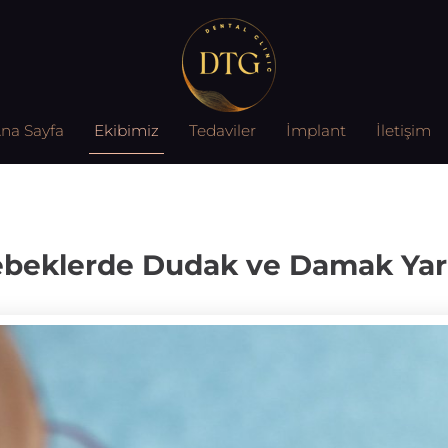
na Sayfa
Ekibimiz
Tedaviler
İmplant
İletişim
beklerde Dudak ve Damak Yar