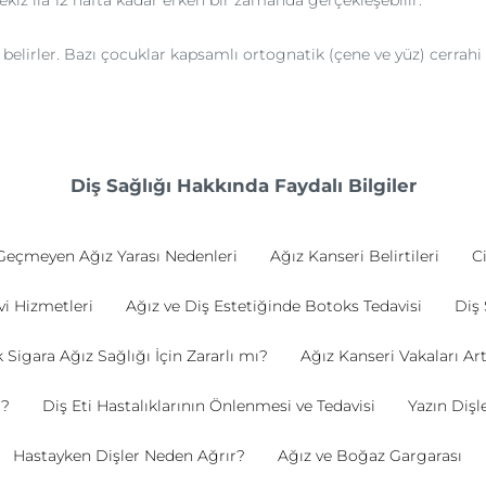
iz ila 12 hafta kadar erken bir zamanda gerçekleşebilir.
 belirler. Bazı çocuklar kapsamlı ortognatik (çene ve yüz) cerrahi
Diş Sağlığı Hakkında Faydalı Bilgiler
Geçmeyen Ağız Yarası Nedenleri
Ağız Kanseri Belirtileri
Ci
vi Hizmetleri
Ağız ve Diş Estetiğinde Botoks Tedavisi
Diş 
 Sigara Ağız Sağlığı İçin Zararlı mı?
Ağız Kanseri Vakaları Art
r?
Diş Eti Hastalıklarının Önlenmesi ve Tedavisi
Yazın Dişl
Hastayken Dişler Neden Ağrır?
Ağız ve Boğaz Gargarası