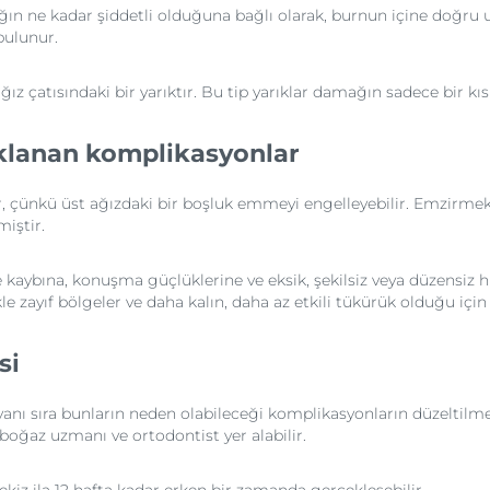
ığın ne kadar şiddetli olduğuna bağlı olarak, burnun içine doğru 
r bulunur.
çatısındaki bir yarıktır. Bu tip yarıklar damağın sadece bir kısmı v
lanan komplikasyonlar
ar, çünkü üst ağızdaki bir boşluk emmeyi engelleyebilir. Emzir
miştir.
 kaybına, konuşma güçlüklerine ve eksik, şekilsiz veya düzensiz hi
e zayıf bölgeler ve daha kalın, daha az etkili tükürük olduğu için 
si
ı sıra bunların neden olabileceği komplikasyonların düzeltilmesin
boğaz uzmanı ve ortodontist yer alabilir.