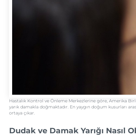
Hastalık Kontrol ve Önleme Merkezlerine göre, Amerika Birleş
yarık damakla doğmaktadır. En yaygın doğum kusurları arası
ortaya çıkar.
Dudak ve Damak Yarığı Nasıl O