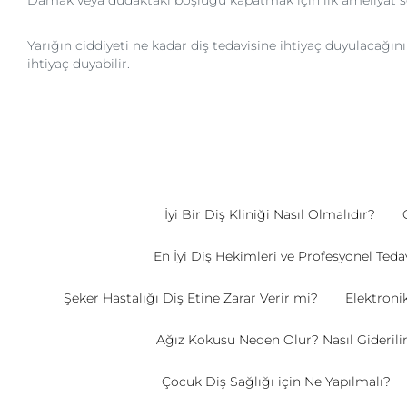
Damak veya dudaktaki boşluğu kapatmak için ilk ameliyat sek
Yarığın ciddiyeti ne kadar diş tedavisine ihtiyaç duyulacağını
ihtiyaç duyabilir.
İyi Bir Diş Kliniği Nasıl Olmalıdır?
En İyi Diş Hekimleri ve Profesyonel Teda
Şeker Hastalığı Diş Etine Zarar Verir mi?
Elektronik
Ağız Kokusu Neden Olur? Nasıl Giderili
Çocuk Diş Sağlığı için Ne Yapılmalı?