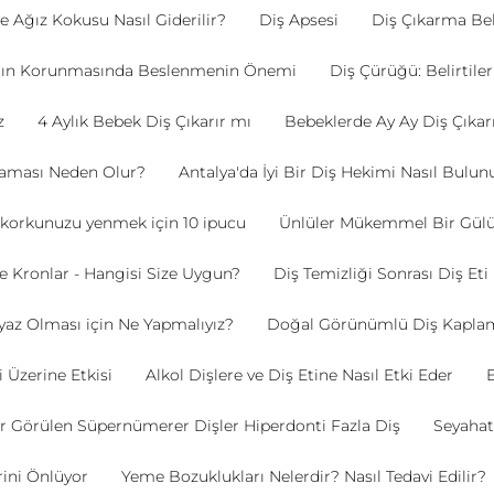
e Ağız Kokusu Nasıl Giderilir?
Diş Apsesi
Diş Çıkarma Beli
ının Korunmasında Beslenmenin Önemi
Diş Çürüğü: Belirtile
z
4 Aylık Bebek Diş Çıkarır mı
Bebeklerde Ay Ay Diş Çıka
naması Neden Olur?
Antalya'da İyi Bir Diş Hekimi Nasıl Bulun
 korkunuzu yenmek için 10 ipucu
Ünlüler Mükemmel Bir Gülüş
ve Kronlar - Hangisi Size Uygun?
Diş Temizliği Sonrası Diş E
yaz Olması için Ne Yapmalıyız?
Doğal Görünümlü Diş Kaplam
 Üzerine Etkisi
Alkol Dişlere ve Diş Etine Nasıl Etki Eder
E
r Görülen Süpernümerer Dişler Hiperdonti Fazla Diş
Seyahat
rini Önlüyor
Yeme Bozuklukları Nelerdir? Nasıl Tedavi Edilir?