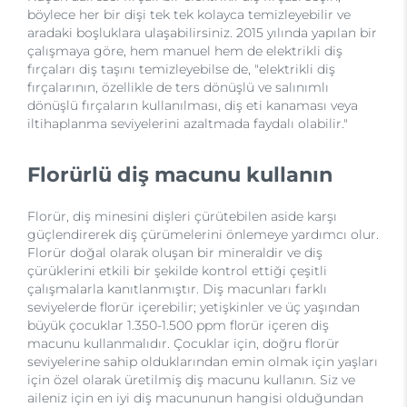
böylece her bir dişi tek tek kolayca temizleyebilir ve
aradaki boşluklara ulaşabilirsiniz. 2015 yılında yapılan bir
çalışmaya göre, hem manuel hem de elektrikli diş
fırçaları diş taşını temizleyebilse de, "elektrikli diş
fırçalarının, özellikle de ters dönüşlü ve salınımlı
dönüşlü fırçaların kullanılması, diş eti kanaması veya
iltihaplanma seviyelerini azaltmada faydalı olabilir."
Florürlü diş macunu kullanın
Florür, diş minesini dişleri çürütebilen aside karşı
güçlendirerek diş çürümelerini önlemeye yardımcı olur.
Florür doğal olarak oluşan bir mineraldir ve diş
çürüklerini etkili bir şekilde kontrol ettiği çeşitli
çalışmalarla kanıtlanmıştır. Diş macunları farklı
seviyelerde florür içerebilir; yetişkinler ve üç yaşından
büyük çocuklar 1.350-1.500 ppm florür içeren diş
macunu kullanmalıdır. Çocuklar için, doğru florür
seviyelerine sahip olduklarından emin olmak için yaşları
için özel olarak üretilmiş diş macunu kullanın. Siz ve
aileniz için en iyi diş macununun hangisi olduğundan