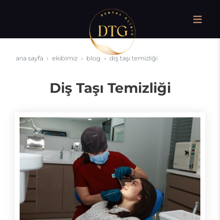
ana sayfa
ekibimiz
blog
diş taşı temizliği
Diş Taşı Temizliği