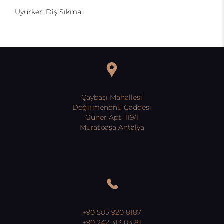
Uyurken Diş Sıkma
Çaybaşı Mahallesi
Değirmenönü Caddesi
Güner Apt. 119/1
Muratpaşa Antalya
+90 505 920 8187
+90 242 313 03 81