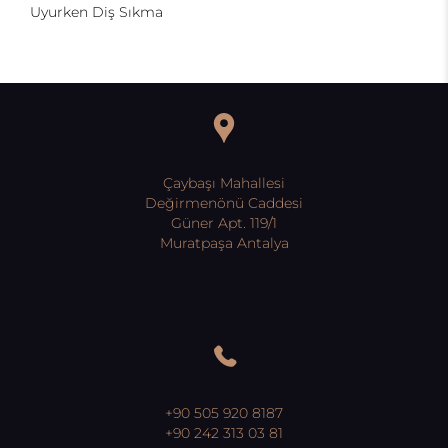
Uyurken Diş Sıkma
Çaybaşı Mahallesi
Değirmenönü Caddesi
Güner Apt. 119/1
Muratpaşa Antalya
+90 505 920 8187
+90 242 313 03 81