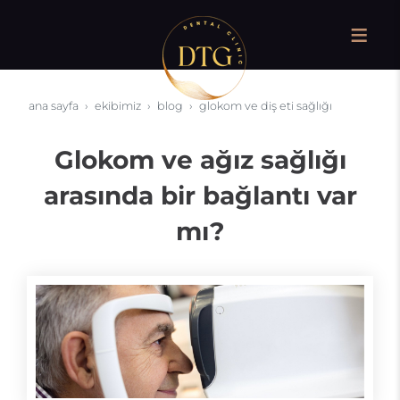
ana sayfa
ekibimiz
blog
glokom ve diş eti sağlığı
Glokom ve ağız sağlığı
arasında bir bağlantı var
mı?