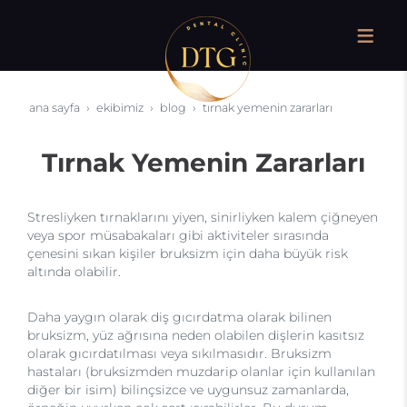
ana sayfa
ekibimiz
blog
tırnak yemenin zararları
Tırnak Yemenin Zararları
Stresliyken tırnaklarını yiyen, sinirliyken kalem çiğneyen
veya spor müsabakaları gibi aktiviteler sırasında
çenesini sıkan kişiler bruksizm için daha büyük risk
altında olabilir.
Daha yaygın olarak diş gıcırdatma olarak bilinen
bruksizm, yüz ağrısına neden olabilen dişlerin kasıtsız
olarak gıcırdatılması veya sıkılmasıdır. Bruksizm
hastaları (bruksizmden muzdarip olanlar için kullanılan
diğer bir isim) bilinçsizce ve uygunsuz zamanlarda,