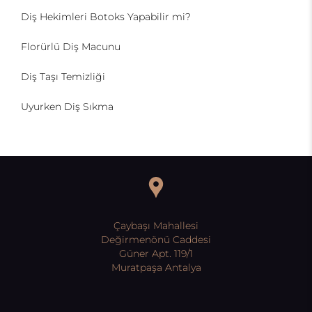
Diş Hekimleri Botoks Yapabilir mi?
Florürlü Diş Macunu
Diş Taşı Temizliği
Uyurken Diş Sıkma
Çaybaşı Mahallesi
Değirmenönü Caddesi
Güner Apt. 119/1
Muratpaşa Antalya