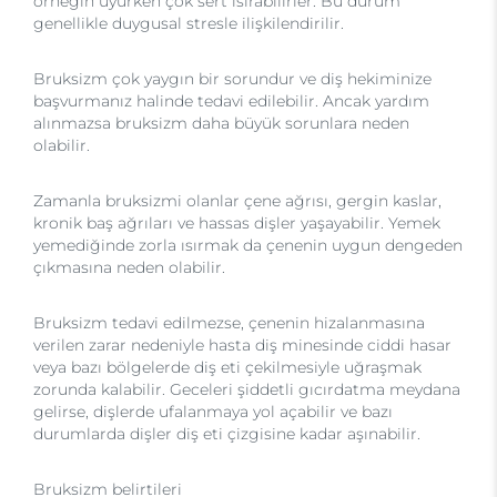
örneğin uyurken çok sert ısırabilirler. Bu durum
genellikle duygusal stresle ilişkilendirilir.
Bruksizm çok yaygın bir sorundur ve diş hekiminize
başvurmanız halinde tedavi edilebilir. Ancak yardım
alınmazsa bruksizm daha büyük sorunlara neden
olabilir.
Zamanla bruksizmi olanlar çene ağrısı, gergin kaslar,
kronik baş ağrıları ve hassas dişler yaşayabilir. Yemek
yemediğinde zorla ısırmak da çenenin uygun dengeden
çıkmasına neden olabilir.
Bruksizm tedavi edilmezse, çenenin hizalanmasına
verilen zarar nedeniyle hasta diş minesinde ciddi hasar
veya bazı bölgelerde diş eti çekilmesiyle uğraşmak
zorunda kalabilir. Geceleri şiddetli gıcırdatma meydana
gelirse, dişlerde ufalanmaya yol açabilir ve bazı
durumlarda dişler diş eti çizgisine kadar aşınabilir.
Bruksizm belirtileri