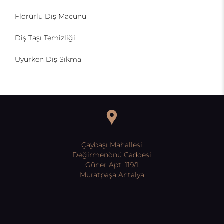
Florürlü Diş Macunu
Diş Taşı Temizliği
Uyurken Diş Sıkma
Çaybaşı Mahallesi
Değirmenönü Caddesi
Güner Apt. 119/1
Muratpaşa Antalya