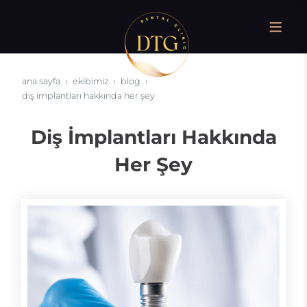
ana sayfa
ekibimiz
blog
diş i̇mplantları hakkında her şey
Diş İmplantları Hakkında
Her Şey