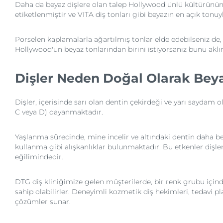
Daha da beyaz dişlere olan talep Hollywood ünlü kültürünün y
etiketlenmiştir ve VITA diş tonları gibi beyazın en açık tonuy
Porselen kaplamalarla ağartılmış tonlar elde edebilseniz de, 
Hollywood'un beyaz tonlarından birini istiyorsanız bunu akl
Dişler Neden Doğal Olarak Beya
Dişler, içerisinde sarı olan dentin çekirdeği ve yarı saydam 
C veya D) dayanmaktadır.
Yaşlanma sürecinde, mine incelir ve altındaki dentin daha beli
kullanma gibi alışkanlıklar bulunmaktadır. Bu etkenler dişleri
eğilimindedir.
DTG diş kliniğimize gelen müşterilerde, bir renk grubu içinde 
sahip olabilirler. Deneyimli kozmetik diş hekimleri, tedavi pla
çözümler sunar.