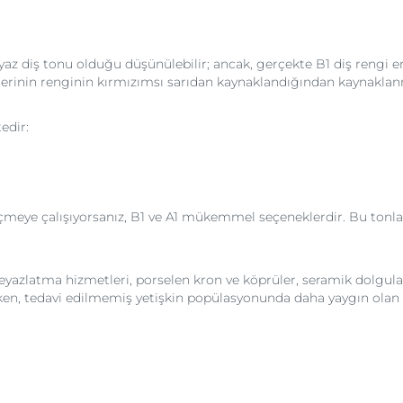
beyaz diş tonu olduğu düşünülebilir; ancak, gerçekte B1 diş rengi e
işlerinin renginin kırmızımsı sarıdan kaynaklandığından kaynakla
edir:
çmeye çalışıyorsanız, B1 ve A1 mükemmel seçeneklerdir. Bu tonlar 
 beyazlatma hizmetleri, porselen kron ve köprüler, seramik dolgu
rken, tedavi edilmemiş yetişkin popülasyonunda daha yaygın olan