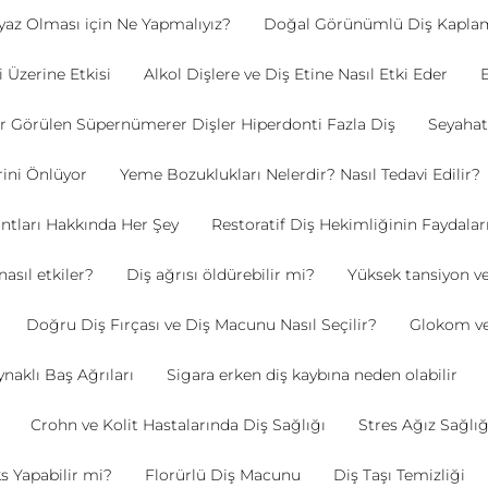
yaz Olması için Ne Yapmalıyız?
Doğal Görünümlü Diş Kaplam
 Üzerine Etkisi
Alkol Dişlere ve Diş Etine Nasıl Etki Eder
E
r Görülen Süpernümerer Dişler Hiperdonti Fazla Diş
Seyahat
rini Önlüyor
Yeme Bozuklukları Nelerdir? Nasıl Tedavi Edilir?
ntları Hakkında Her Şey
Restoratif Diş Hekimliğinin Faydalar
 nasıl etkiler?
Diş ağrısı öldürebilir mi?
Yüksek tansiyon ve
Doğru Diş Fırçası ve Diş Macunu Nasıl Seçilir?
Glokom ve 
naklı Baş Ağrıları
Sigara erken diş kaybına neden olabilir
Crohn ve Kolit Hastalarında Diş Sağlığı
Stres Ağız Sağlığı
s Yapabilir mi?
Florürlü Diş Macunu
Diş Taşı Temizliği