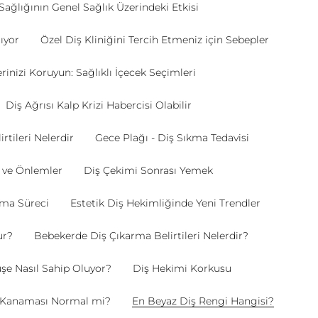
Sağlığının Genel Sağlık Üzerindeki Etkisi
ıyor
Özel Diş Kliniğini Tercih Etmeniz için Sebepler
erinizi Koruyun: Sağlıklı İçecek Seçimleri
Diş Ağrısı Kalp Krizi Habercisi Olabilir
rtileri Nelerdir
Gece Plağı - Diş Sıkma Tedavisi
r ve Önlemler
Diş Çekimi Sonrası Yemek
rma Süreci
Estetik Diş Hekimliğinde Yeni Trendler
ur?
Bebekerde Diş Çıkarma Belirtileri Nelerdir?
e Nasıl Sahip Oluyor?
Diş Hekimi Korkusu
ti Kanaması Normal mi?
En Beyaz Diş Rengi Hangisi?