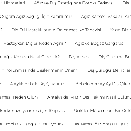
vi Hizmetleri
Ağız ve Diş Estetiğinde Botoks Tedavisi
Diş 
 Sigara Ağız Sağlığı İçin Zararlı mı?
Ağız Kanseri Vakaları Art
r?
Diş Eti Hastalıklarının Önlenmesi ve Tedavisi
Yazın Dişl
Hastayken Dişler Neden Ağrır?
Ağız ve Boğaz Gargarası
e Ağız Kokusu Nasıl Giderilir?
Diş Apsesi
Diş Çıkarma Beli
ının Korunmasında Beslenmenin Önemi
Diş Çürüğü: Belirtile
z
4 Aylık Bebek Diş Çıkarır mı
Bebeklerde Ay Ay Diş Çıka
naması Neden Olur?
Antalya'da İyi Bir Diş Hekimi Nasıl Bulun
 korkunuzu yenmek için 10 ipucu
Ünlüler Mükemmel Bir Gülüş
ve Kronlar - Hangisi Size Uygun?
Diş Temizliği Sonrası Diş E