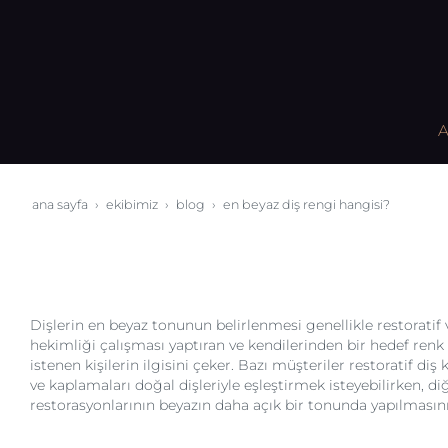
A
ana sayfa
ekibimiz
blog
en beyaz diş rengi hangisi?
Dişlerin en beyaz tonunun belirlenmesi genellikle restoratif 
hekimliği çalışması yaptıran ve kendilerinden bir hedef ren
istenen kişilerin ilgisini çeker. Bazı müşteriler restoratif diş 
ve kaplamaları doğal dişleriyle eşleştirmek isteyebilirken, diğ
restorasyonlarının beyazın daha açık bir tonunda yapılmasını