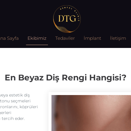
na Sayfa
Ekibimiz
Tedaviler
İmplant
İletişim
En Beyaz Diş Rengi Hangisi?
veya estetik diş
k tonu seçmeleri
kronlarını, köprüleri
erleri
 tercih eder.