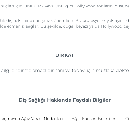
onuçları için OM1, OM2 veya OM3 gibi Hollywood tonlarını düşüneb
etik diş hekimine danışmak önemlidir. Bu profesyonel yaklaşım, d
 etmenizi sağlar. Bu şekilde, doğal beyazı ya da Hollywood beyazı
DİKKAT
e bilgilendirme amaçlıdır, tanı ve tedavi için mutlaka dok
Diş Sağlığı Hakkında Faydalı Bilgiler
Geçmeyen Ağız Yarası Nedenleri
Ağız Kanseri Belirtileri
Ci