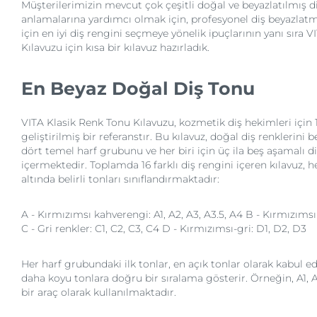
Müşterilerimizin mevcut çok çeşitli doğal ve beyazlatılmış di
anlamalarına yardımcı olmak için, profesyonel diş beyazlatm
için en iyi diş rengini seçmeye yönelik ipuçlarının yanı sıra 
Kılavuzu için kısa bir kılavuz hazırladık.
En Beyaz Doğal Diş Tonu
VITA Klasik Renk Tonu Kılavuzu, kozmetik diş hekimleri için 1
geliştirilmiş bir referanstır. Bu kılavuz, doğal diş renklerini
dört temel harf grubunu ve her biri için üç ila beş aşamalı di
içermektedir. Toplamda 16 farklı diş rengini içeren kılavuz, h
altında belirli tonları sınıflandırmaktadır:
A - Kırmızımsı kahverengi: A1, A2, A3, A3.5, A4 B - Kırmızımsı 
C - Gri renkler: C1, C2, C3, C4 D - Kırmızımsı-gri: D1, D2, D3
Her harf grubundaki ilk tonlar, en açık tonlar olarak kabul edi
daha koyu tonlara doğru bir sıralama gösterir. Örneğin, A1, A
bir araç olarak kullanılmaktadır.