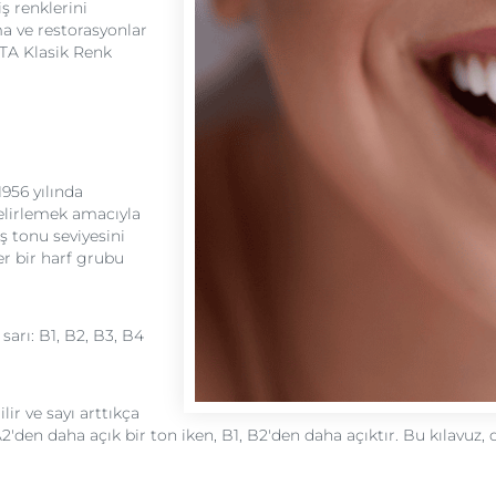
ş renklerini
a ve restorasyonlar
VITA Klasik Renk
956 yılında
 belirlemek amacıyla
ş tonu seviyesini
er bir harf grubu
sarı: B1, B2, B3, B4
lir ve sayı arttıkça
2'den daha açık bir ton iken, B1, B2'den daha açıktır. Bu kılavuz,