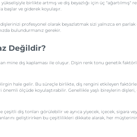
ükselişiyle birlikte artmış ve diş beyazlığı için üç "ağartılmış"
la başlar ve giderek koyulaşır.
dişlerinizi profesyonel olarak beyazlatmak sizi yalnızca en parlak
ınızda bulundurmanız gerekir.
z Değildir?
olan mine dış kaplaması ile oluşur. Dişin renk tonu genetik faktörl
rgin hale gelir. Bu süreçle birlikte, diş rengini etkileyen faktörl
 önemli ölçüde koyulaştırabilir. Genellikle yaşlı bireylerin dişleri
çeşitli diş tonları görülebilir ve ayrıca yiyecek, içecek, sigara ve
nlarını geliştirirken bu çeşitlilikleri dikkate alarak, her müşterini