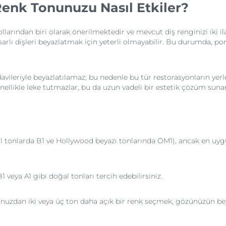
enk Tonunuzu Nasıl Etkiler?
llarından biri olarak önerilmektedir ve mevcut diş renginizi iki il
 hasarlı dişleri beyazlatmak için yeterli olmayabilir. Bu durumda, 
davileriyle beyazlatılamaz; bu nedenle bu tür restorasyonların ye
nellikle leke tutmazlar, bu da uzun vadeli bir estetik çözüm sunar
 tonlarda B1 ve Hollywood beyazı tonlarında OM1), ancak en uygun
veya A1 gibi doğal tonları tercih edebilirsiniz.
nuzdan iki veya üç ton daha açık bir renk seçmek, gözünüzün beya