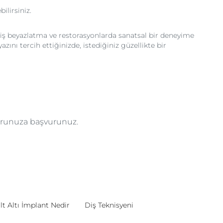
ilirsiniz.
iş beyazlatma ve restorasyonlarda sanatsal bir deneyime
nı tercih ettiğinizde, istediğiniz güzellikte bir
torunuza başvurunuz.
lt Altı İmplant Nedir
Diş Teknisyeni