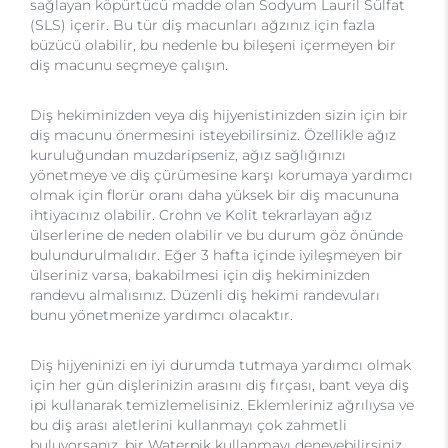
sağlayan köpürtücü madde olan Sodyum Lauril Sülfat
(SLS) içerir. Bu tür diş macunları ağzınız için fazla
büzücü olabilir, bu nedenle bu bileşeni içermeyen bir
diş macunu seçmeye çalışın.
Diş hekiminizden veya diş hijyenistinizden sizin için bir
diş macunu önermesini isteyebilirsiniz. Özellikle ağız
kuruluğundan muzdaripseniz, ağız sağlığınızı
yönetmeye ve diş çürümesine karşı korumaya yardımcı
olmak için florür oranı daha yüksek bir diş macununa
ihtiyacınız olabilir. Crohn ve Kolit tekrarlayan ağız
ülserlerine de neden olabilir ve bu durum göz önünde
bulundurulmalıdır. Eğer 3 hafta içinde iyileşmeyen bir
ülseriniz varsa, bakabilmesi için diş hekiminizden
randevu almalısınız. Düzenli diş hekimi randevuları
bunu yönetmenize yardımcı olacaktır.
Diş hijyeninizi en iyi durumda tutmaya yardımcı olmak
için her gün dişlerinizin arasını diş fırçası, bant veya diş
ipi kullanarak temizlemelisiniz. Eklemleriniz ağrılıysa ve
bu diş arası aletlerini kullanmayı çok zahmetli
buluyorsanız, bir Waterpik kullanmayı deneyebilirsiniz.