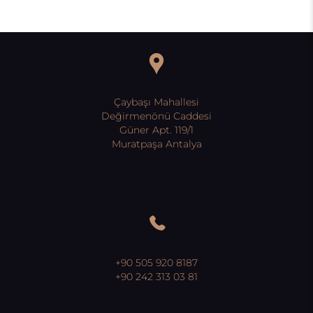
Çaybaşı Mahallesi
Değirmenönü Caddesi
Güner Apt. 119/1
Muratpaşa Antalya
+90 505 920 8187
+90 242 313 03 81