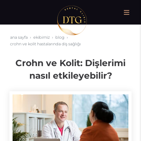
ana sayfa
ekibimiz
blog
crohn ve kolit hastalarında diş sağlığı
Crohn ve Kolit: Dişlerimi
nasıl etkileyebilir?