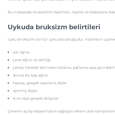
Bu makalede, bruksizmin belirtileri, teşhisi ve tedavisine bak
Uykuda bruksizm belirtileri
Uyku bruksizmi bir tür uyku bozukluğudur. İnsanların uyanıkke
yüz ağrısı
çene ağrısı ve sertliği
çeneyi hareket ettirirken tıklama, patlama veya gıcırdatm
donuk bir baş ağrısı
hassas, gevşek veya kırık dişler
aşınmış dişler
kırık veya gevşek dolgular
Çenenin açılıp kapanmasını sağlayan eklem olan temporomandib