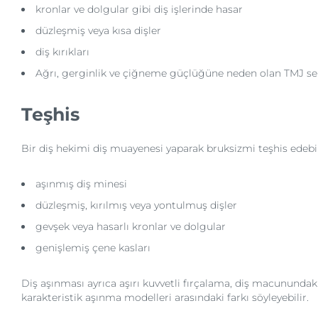
kronlar ve dolgular gibi diş işlerinde hasar
düzleşmiş veya kısa dişler
diş kırıkları
Ağrı, gerginlik ve çiğneme güçlüğüne neden olan TMJ 
Teşhis
Bir diş hekimi diş muayenesi yaparak bruksizmi teşhis edebilir
aşınmış diş minesi
düzleşmiş, kırılmış veya yontulmuş dişler
gevşek veya hasarlı kronlar ve dolgular
genişlemiş çene kasları
Diş aşınması ayrıca aşırı kuvvetli fırçalama, diş macunundaki 
karakteristik aşınma modelleri arasındaki farkı söyleyebilir.