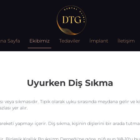
na Sayfa
Ekibimiz
Tedaviler
İmplant
İletişim
Uyurken Diş Sıkma
ı veya sıkmasıdır. Tipik olarak uyku sırasında meydana gelir ve ki
zlası yer alır.
keti yapmayı içerir. Diş sıkma, kişinin dişlerini bir arada tutması
ilir. Birleşik Krallık Bruksizm Derneği'ne göre, nüfusun %8-10'u 