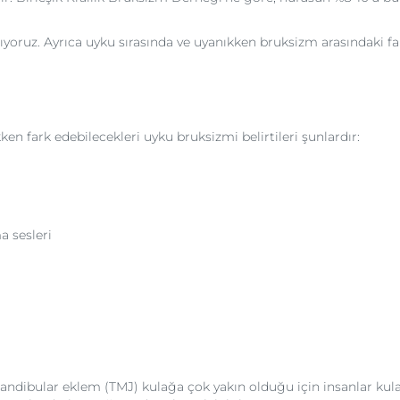
ıyoruz. Ayrıca uyku sırasında ve uyanıkken bruksizm arasındaki far
n fark edebilecekleri uyku bruksizmi belirtileri şunlardır:
a sesleri
ular eklem (TMJ) kulağa çok yakın olduğu için insanlar kulak ağr