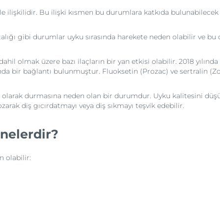
 ilişkilidir. Bu ilişki kısmen bu durumlara katkıda bulunabilecek s
alığı gibi durumlar uyku sırasında harekete neden olabilir ve bu 
ahil olmak üzere bazı ilaçların bir yan etkisi olabilir. 2018 yılınd
ında bir bağlantı bulunmuştur. Fluoksetin (Prozac) ve sertralin (Zol
olarak durmasına neden olan bir durumdur. Uyku kalitesini düşüre
ozarak diş gıcırdatmayı veya diş sıkmayı teşvik edebilir.
 nelerdir?
olabilir: