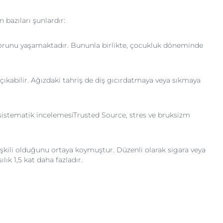
bazıları şunlardır:
 sorunu yaşamaktadır. Bununla birlikte, çocukluk döneminde
çıkabilir. Ağızdaki tahriş de diş gıcırdatmaya veya sıkmaya
0 sistematik incelemesiTrusted Source, stres ve bruksizm
işkili olduğunu ortaya koymuştur. Düzenli olarak sigara veya
ık 1,5 kat daha fazladır.