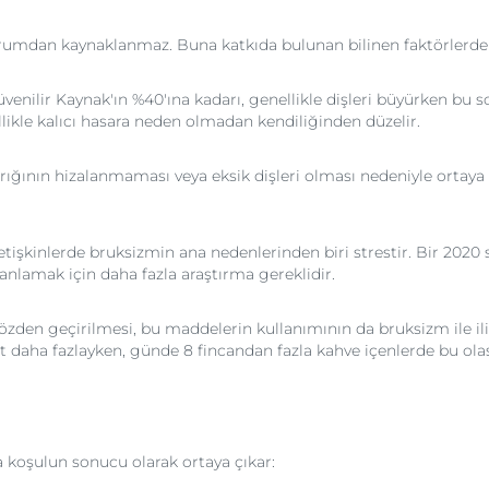
urumdan kaynaklanmaz. Buna katkıda bulunan bilinen faktörlerden 
enilir Kaynak'ın %40'ına kadarı, genellikle dişleri büyürken bu
llikle kalıcı hasara neden olmadan kendiliğinden düzelir.
ırığının hizalanmaması veya eksik dişleri olması nedeniyle ortaya 
etişkinlerde bruksizmin ana nedenlerinden biri strestir. Bir 202
 anlamak için daha fazla araştırma gereklidir.
özden geçirilmesi, bu maddelerin kullanımının da bruksizm ile il
at daha fazlayken, günde 8 fincandan fazla kahve içenlerde bu olasıl
a koşulun sonucu olarak ortaya çıkar: