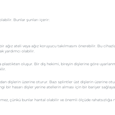
abilir. Bunlar şunları içerir:
bir ağız ateli veya ağız koruyucu takılmasını önerebilir. Bu cihaz
ak yardımcı olabilir.
lastikten oluşur. Bir diş hekimi, bireyin dişlerine göre uyarlanmış
lir.
udan dişlerin üzerine oturur. Bazı splintler üst dişlerin üzerine otu
i bir hasarı dişler yerine atellerin alması için bir bariyer sağlaya
lmez, çünkü bunlar hantal olabilir ve önemli ölçüde rahatsızlığa n