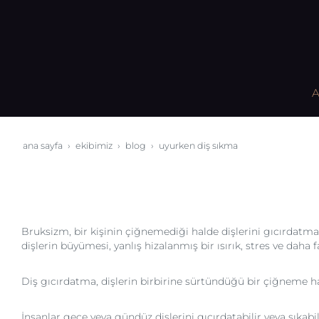
A
ana sayfa
ekibimiz
blog
uyurken diş sıkma
Bruksizm, bir kişinin çiğnemediği halde dişlerini gıcırdatmas
dişlerin büyümesi, yanlış hizalanmış bir ısırık, stres ve daha fa
Diş gıcırdatma, dişlerin birbirine sürtündüğü bir çiğneme hare
İnsanlar gece veya gündüz dişlerini gıcırdatabilir veya sıkab