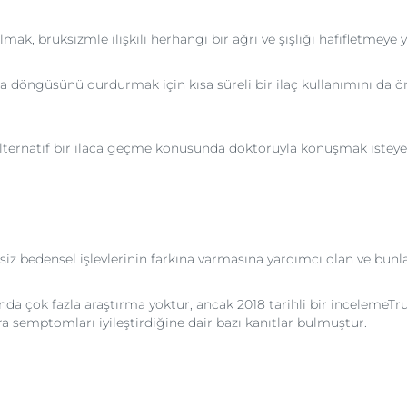
ak, bruksizmle ilişkili herhangi bir ağrı ve şişliği hafifletmeye y
 döngüsünü durdurmak için kısa süreli bir ilaç kullanımını da ön
alternatif bir ilaca geçme konusunda doktoruyla konuşmak isteyebi
msiz bedensel işlevlerinin farkına varmasına yardımcı olan ve bunl
da çok fazla araştırma yoktur, ancak 2018 tarihli bir incelemeTru
a semptomları iyileştirdiğine dair bazı kanıtlar bulmuştur.