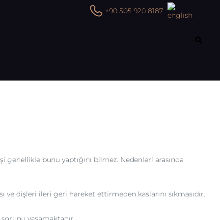
+90 505 920 8187
şi genellikle bunu yaptığını bilmez. Nedenleri arasında
 ve dişleri ileri geri hareket ettirmeden kaslarını sıkmasıdır.
bu sorunu yaşamaktadır.