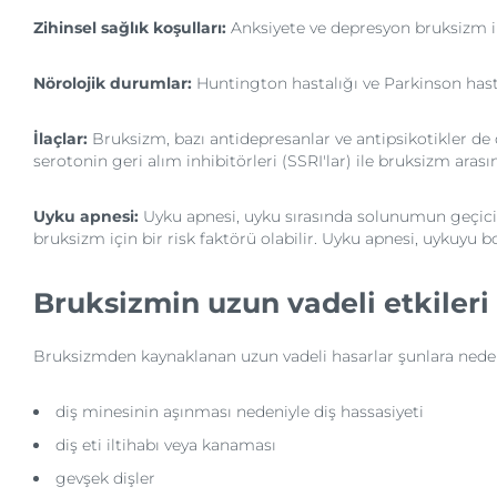
Zihinsel sağlık koşulları:
Anksiyete ve depresyon bruksizm ile
Nörolojik durumlar:
Huntington hastalığı ve Parkinson hast
İlaçlar:
Bruksizm, bazı antidepresanlar ve antipsikotikler de d
serotonin geri alım inhibitörleri (SSRI'lar) ile bruksizm aras
Uyku apnesi:
Uyku apnesi, uyku sırasında solunumun geçici 
bruksizm için bir risk faktörü olabilir. Uyku apnesi, uykuyu b
Bruksizmin uzun vadeli etkileri
Bruksizmden kaynaklanan uzun vadeli hasarlar şunlara neden 
diş minesinin aşınması nedeniyle diş hassasiyeti
diş eti iltihabı veya kanaması
gevşek dişler