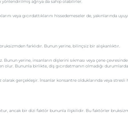
önlendirilmiş ağrıya da sahip olabilirler.
tıklarını veya gıcırdattıklarını hissedemeseler de, yakınlarında uy
ksizmden farklıdır. Bunun yerine, bilinçsiz bir alışkanlıktır.
unun yerine, insanların dişlerini sıkması veya çene çevresindek
en olur. Bununla birlikte, diş gıcırdatmanın olmadığı durumlarda,
arak gerçekleşir. İnsanlar konsantre olduklarında veya stresli hi
r, ancak bir dizi faktör bununla ilişkilidir. Bu faktörler bruksizm