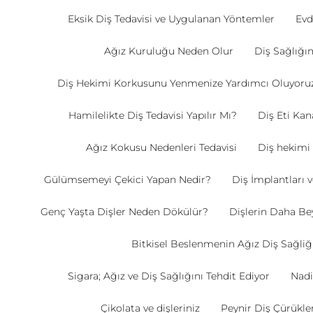
Eksik Diş Tedavisi ve Uygulanan Yöntemler
Evd
Ağız Kuruluğu Neden Olur
Diş Sağlığ
Diş Hekimi Korkusunu Yenmenize Yardımcı Oluyoru
Hamilelikte Diş Tedavisi Yapılır Mı?
Diş Eti Ka
Ağız Kokusu Nedenleri Tedavisi
Diş hekimi
Gülümsemeyi Çekici Yapan Nedir?
Diş İmplantları 
Genç Yaşta Dişler Neden Dökülür?
Dişlerin Daha Be
Bitkisel Beslenmenin Ağız Diş Sağliği
Sigara; Ağız ve Diş Sağlığını Tehdit Ediyor
Nadi
Çikolata ve dişleriniz
Peynir Diş Çürükle