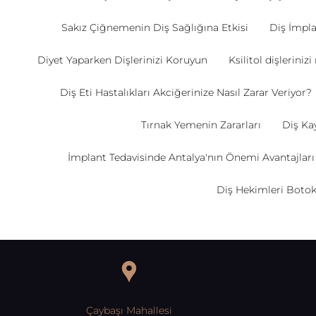
Sakız Çiğnemenin Diş Sağlığına Etkisi
Diş İmpla
Diyet Yaparken Dişlerinizi Koruyun
Ksilitol dişlerinizi
Diş Eti Hastalıkları Akciğerinize Nasıl Zarar Veriyor?
Tırnak Yemenin Zararları
Diş Kay
İmplant Tedavisinde Antalya'nın Önemi Avantajları
Diş Hekimleri Botok
Çaybaşı Mahallesi