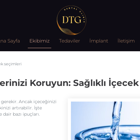
na Sayfa
Ekibimiz
Tedaviler
İmplant
İletişim
cek seçimleri
lerinizi Koruyun: Sağlıklı İçecek
gerekir. Ancak içeceğinizi
izi artırabilir. İşte
 dair bazı ipuçları.