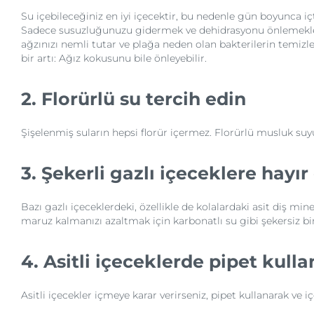
Su içebileceğiniz en iyi içecektir, bu nedenle gün boyunca i
Sadece susuzluğunuzu gidermek ve dehidrasyonu önlemekl
ağzınızı nemli tutar ve plağa neden olan bakterilerin temiz
bir artı: Ağız kokusunu bile önleyebilir.
2. Florürlü su tercih edin
Şişelenmiş suların hepsi florür içermez. Florürlü musluk suyu
3. Şekerli gazlı içeceklere hayır
Bazı gazlı içeceklerdeki, özellikle de kolalardaki asit diş mine
maruz kalmanızı azaltmak için karbonatlı su gibi şekersiz bir
4. Asitli içeceklerde pipet kulla
Asitli içecekler içmeye karar verirseniz, pipet kullanarak ve 