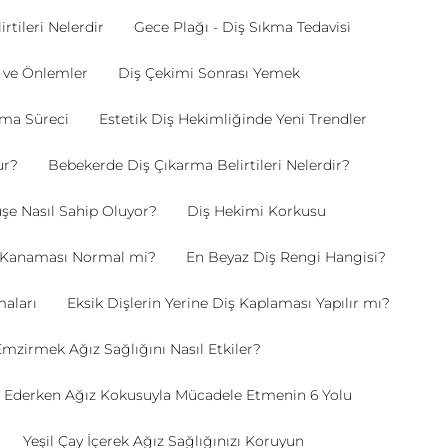
rtileri Nelerdir
Gece Plağı - Diş Sıkma Tedavisi
r ve Önlemler
Diş Çekimi Sonrası Yemek
rma Süreci
Estetik Diş Hekimliğinde Yeni Trendler
ur?
Bebekerde Diş Çıkarma Belirtileri Nelerdir?
e Nasıl Sahip Oluyor?
Diş Hekimi Korkusu
ti Kanaması Normal mi?
En Beyaz Diş Rengi Hangisi?
aları
Eksik Dişlerin Yerine Diş Kaplaması Yapılır mı?
mzirmek Ağız Sağlığını Nasıl Etkiler?
 Ederken Ağız Kokusuyla Mücadele Etmenin 6 Yolu
Yeşil Çay İçerek Ağız Sağlığınızı Koruyun