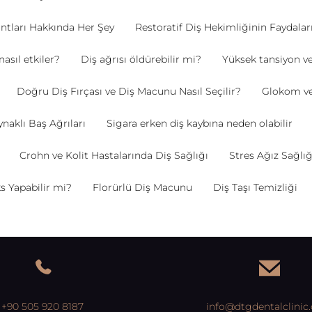
ntları Hakkında Her Şey
Restoratif Diş Hekimliğinin Faydalar
 nasıl etkiler?
Diş ağrısı öldürebilir mi?
Yüksek tansiyon ve
Doğru Diş Fırçası ve Diş Macunu Nasıl Seçilir?
Glokom ve 
naklı Baş Ağrıları
Sigara erken diş kaybına neden olabilir
Crohn ve Kolit Hastalarında Diş Sağlığı
Stres Ağız Sağlığı
s Yapabilir mi?
Florürlü Diş Macunu
Diş Taşı Temizliği
+90 505 920 8187
info@dtgdentalclinic