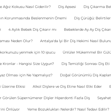
e Ağız Kokusu Nasıl Giderilir?
Diş Apsesi
Diş Çıkarma Beli
ının Korunmasında Beslenmenin Önemi
Diş Çürüğü: Belirtile
z
4 Aylık Bebek Diş Çıkarır mı
Bebeklerde Ay Ay Diş Çıka
naması Neden Olur?
Antalya'da İyi Bir Diş Hekimi Nasıl Bulun
 korkunuzu yenmek için 10 ipucu
Ünlüler Mükemmel Bir Gülüş
ve Kronlar - Hangisi Size Uygun?
Diş Temizliği Sonrası Diş E
yaz Olması için Ne Yapmalıyız?
Doğal Görünümlü Diş Kaplam
 Üzerine Etkisi
Alkol Dişlere ve Diş Etine Nasıl Etki Eder
E
r Görülen Süpernümerer Dişler Hiperdonti Fazla Diş
Seyahat
rini Önlüyor
Yeme Bozuklukları Nelerdir? Nasıl Tedavi Edilir?