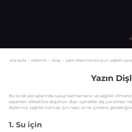
A
ana sayfa
ekibimiz
blog
yazın dişlerinizi koruyun: sağlıklı i̇çe
Yazın Diş
Bu sıcak yaz aylarında susuz kalmamanız ve sağlıklı olmanız 
seçerken dikkatlice düşünün. Bazı içecekler diş çürümesi riskin
dişlerinizi sağlıklı tutmak için nasıl ve ne içmeniz gerektiğine
1. Su için