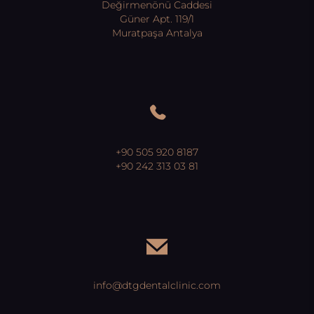
Değirmenönü Caddesi
Güner Apt. 119/1
Muratpaşa Antalya
+90 505 920 8187
+90 242 313 03 81
info@dtgdentalclinic.com