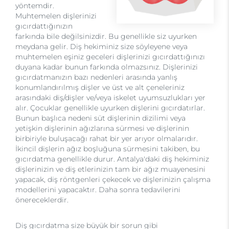
yöntemdir.
Muhtemelen dişlerinizi
gıcırdattığınızın
farkında bile değilsinizdir. Bu genellikle siz uyurken
meydana gelir. Diş hekiminiz size söyleyene veya
muhtemelen eşiniz geceleri dişlerinizi gıcırdattığınızı
duyana kadar bunun farkında olmazsınız. Dişlerinizi
gıcırdatmanızın bazı nedenleri arasında yanlış
konumlandırılmış dişler ve üst ve alt çeneleriniz
arasındaki diş/dişler ve/veya iskelet uyumsuzlukları yer
alır. Çocuklar genellikle uyurken dişlerini gıcırdatırlar.
Bunun başlıca nedeni süt dişlerinin dizilimi veya
yetişkin dişlerinin ağızlarına sürmesi ve dişlerinin
birbiriyle buluşacağı rahat bir yer arıyor olmalarıdır.
İkincil dişlerin ağız boşluğuna sürmesini takiben, bu
gıcırdatma genellikle durur. Antalya'daki diş hekiminiz
dişlerinizin ve diş etlerinizin tam bir ağız muayenesini
yapacak, diş röntgenleri çekecek ve dişlerinizin çalışma
modellerini yapacaktır. Daha sonra tedavilerini
önereceklerdir.
Diş gıcırdatma size büyük bir sorun gibi