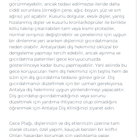
görünmeyebilir, ancak tedavi edilmezse ileride daha
ciddi sorunlara (örneğin çene, ağız, boyun, yüz ve sırt
ağrısı) yol açabilir. Kusurlu dolgular, eksik dişler, yanlış
hizalanmış dişler ve kusurlu kronlar/köprüler ile birlikte
kötü takılıp çıkarılabilen tam veya kısmi protezler,
normal ısırışınızı değiştirebilir ve çeneleriniz için uygun
bir dinlenme yeri ararken dişlerinizi gıcırdatmanıza
neden olabilir. Antalya'daki diş hekiminiz oklüzal bir
dengeleme yapmayı tercih edebilir, ancak aşınma ve
gıcırdatma paternleri gece koruyucunuzda
gösterilinceye kadar bunu yapmayabilir. Yani aslında bu
gece koruyucuları hem diş hekiminiz için teşhis hem de
sizin için diş gıcırdatma tedavisi görevi görür. Diş
gıcırdatmanızı düzeltmek için bir uzman gerekiyorsa,
Antalya diş hekiminiz uygun yönlendirmeyi yapacaktır.
Diş gıcırdatıp gıcırdatmadığınızı veya sorunu
düzeltmek için yardıma ihtiyacınız olup olmadığını
öğrenmek için Antalya Diş Kliniğinizi ziyaret edin.
Gece Plağı, dişlerinizin ve diş etlerinizin üzerine tam
olarak oturan, özel yapım, kauçuk benzeri bir kılıftır.
Onları hasardan korumak için yastıklama yapar.