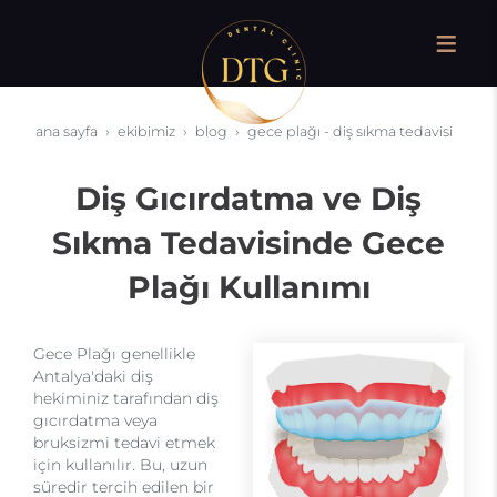
ana sayfa
ekibimiz
blog
gece plağı - diş sıkma tedavisi
Diş Gıcırdatma ve Diş
Sıkma Tedavisinde Gece
Plağı Kullanımı
Gece Plağı genellikle
Antalya'daki diş
hekiminiz tarafından diş
gıcırdatma veya
bruksizmi tedavi etmek
için kullanılır. Bu, uzun
süredir tercih edilen bir