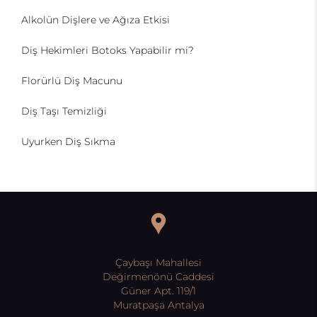
Alkolün Dişlere ve Ağıza Etkisi
Diş Hekimleri Botoks Yapabilir mi?
Florürlü Diş Macunu
Diş Taşı Temizliği
Uyurken Diş Sıkma
Çaybaşı Mahallesi
Değirmenönü Caddesi
Güner Apt. 119/1
Muratpaşa Antalya