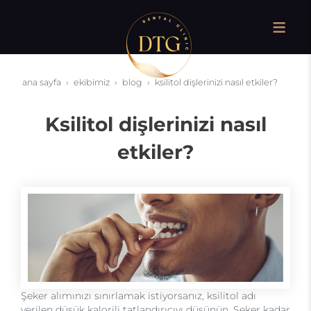
ana sayfa
ekibimiz
blog
ksilitol dişlerinizi nasıl etkiler?
Ksilitol dişlerinizi nasıl
etkiler?
Şeker alımınızı sınırlamak istiyorsanız, ksilitol adı
verilen düşük kalorili tatlandırıcıyı düşünün. Şeker kadar