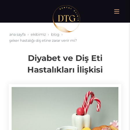
ana sayfa
ekibimiz
blog
şeker hastalığı diş etine zarar verir mi?
Diyabet ve Diş Eti
Hastalıkları İlişkisi