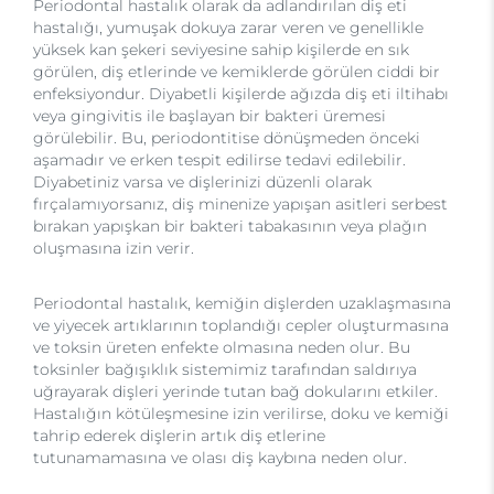
Periodontal hastalık olarak da adlandırılan diş eti
hastalığı, yumuşak dokuya zarar veren ve genellikle
yüksek kan şekeri seviyesine sahip kişilerde en sık
görülen, diş etlerinde ve kemiklerde görülen ciddi bir
enfeksiyondur. Diyabetli kişilerde ağızda diş eti iltihabı
veya gingivitis ile başlayan bir bakteri üremesi
görülebilir. Bu, periodontitise dönüşmeden önceki
aşamadır ve erken tespit edilirse tedavi edilebilir.
Diyabetiniz varsa ve dişlerinizi düzenli olarak
fırçalamıyorsanız, diş minenize yapışan asitleri serbest
bırakan yapışkan bir bakteri tabakasının veya plağın
oluşmasına izin verir.
Periodontal hastalık, kemiğin dişlerden uzaklaşmasına
ve yiyecek artıklarının toplandığı cepler oluşturmasına
ve toksin üreten enfekte olmasına neden olur. Bu
toksinler bağışıklık sistemimiz tarafından saldırıya
uğrayarak dişleri yerinde tutan bağ dokularını etkiler.
Hastalığın kötüleşmesine izin verilirse, doku ve kemiği
tahrip ederek dişlerin artık diş etlerine
tutunamamasına ve olası diş kaybına neden olur.