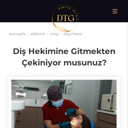
ana sayfa
ekibimiz
blog
dişçi fobisi
Diş Hekimine Gitmekten
Çekiniyor musunuz?