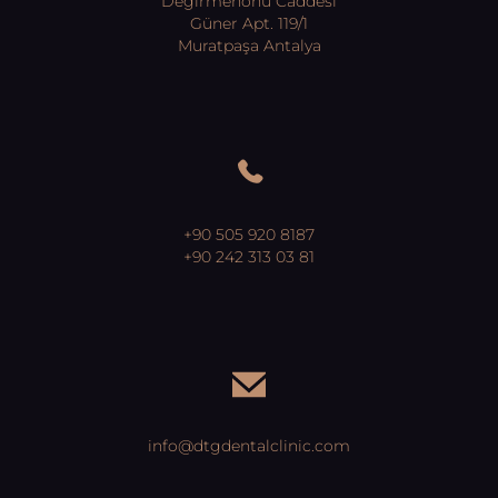
Değirmenönü Caddesi
Güner Apt. 119/1
Muratpaşa Antalya
+90 505 920 8187
+90 242 313 03 81
info@dtgdentalclinic.com