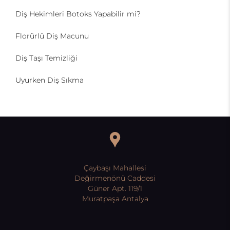
Diş Hekimleri Botoks Yapabilir mi?
Florürlü Diş Macunu
Diş Taşı Temizliği
Uyurken Diş Sıkma
Çaybaşı Mahallesi
Değirmenönü Caddesi
Güner Apt. 119/1
Muratpaşa Antalya