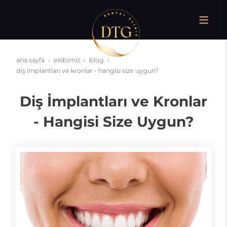
ana sayfa
ekibimiz
blog
diş i̇mplantları ve kronlar - hangisi size uygun?
Diş İmplantları ve Kronlar
- Hangisi Size Uygun?