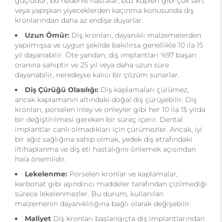
güçlüdür, bu nedenle hastalar, buz küpleri gibi çok sert
veya yapışkan yiyeceklerden kaçınma konusunda diş
kronlarından daha az endişe duyarlar.
Uzun Ömür:
Diş kronları, dayanıklı malzemelerden
yapılmışsa ve uygun şekilde bakılırsa genellikle 10 ila 15
yıl dayanabilir. Öte yandan, diş implantları %97 başarı
oranına sahiptir ve 25 yıl veya daha uzun süre
dayanabilir, neredeyse kalıcı bir çözüm sunarlar.
Diş Çürüğü Olasılığı:
Diş kaplamaları çürümez,
ancak kaplamanın altındaki doğal diş çürüyebilir. Diş
kronları, porselen inley ve onleyler gibi her 10 ila 15 yılda
bir değiştirilmesi gereken bir süreç içerir. Dental
implantlar canlı olmadıkları için çürümezler. Ancak, iyi
bir ağız sağlığına sahip olmak, yedek diş etrafındaki
iltihaplanma ve diş eti hastalığını önlemek açısından
hala önemlidir.
Lekelenme:
Porselen kronlar ve kaplamalar,
karbonat gibi aşındırıcı maddeler tarafından çizilmediği
sürece lekelenmezler. Bu durum, kullanılan
malzemenin dayanıklılığına bağlı olarak değişebilir.
Maliyet
Diş kronları başlangıçta diş implantlarından