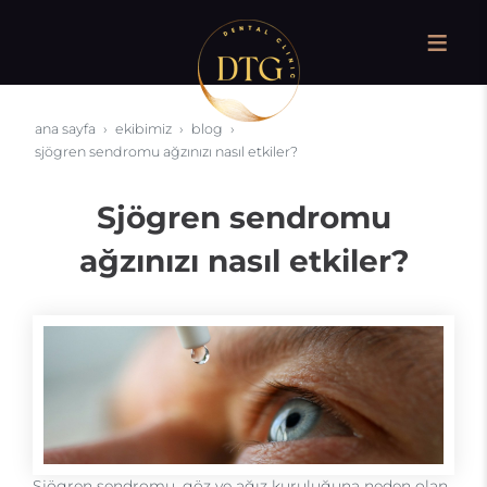
ana sayfa
ekibimiz
blog
sjögren sendromu ağzınızı nasıl etkiler?
Sjögren sendromu
ağzınızı nasıl etkiler?
Sjögren sendromu, göz ve ağız kuruluğuna neden olan