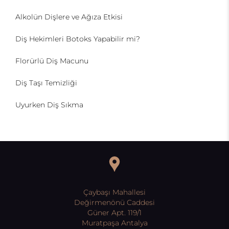
Alkolün Dişlere ve Ağıza Etkisi
Diş Hekimleri Botoks Yapabilir mi?
Florürlü Diş Macunu
Diş Taşı Temizliği
Uyurken Diş Sıkma
Çaybaşı Mahallesi
Değirmenönü Caddesi
Güner Apt. 119/1
Muratpaşa Antalya