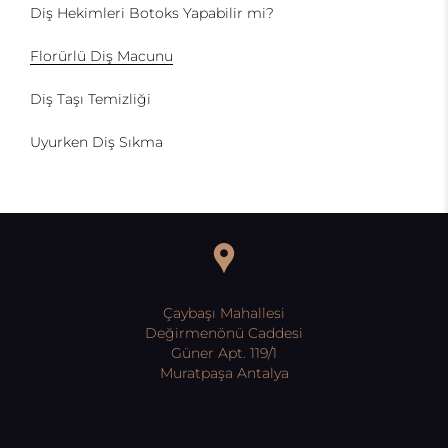
Diş Hekimleri Botoks Yapabilir mi?
Florürlü Diş Macunu
Diş Taşı Temizliği
Uyurken Diş Sıkma
Çaybaşı Mahallesi
Değirmenönü Caddesi
Güner Apt. 119/1
Muratpaşa Antalya