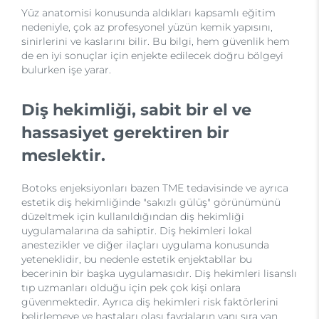
Yüz anatomisi konusunda aldıkları kapsamlı eğitim
nedeniyle, çok az profesyonel yüzün kemik yapısını,
sinirlerini ve kaslarını bilir. Bu bilgi, hem güvenlik hem
de en iyi sonuçlar için enjekte edilecek doğru bölgeyi
bulurken işe yarar.
Diş hekimliği, sabit bir el ve
hassasiyet gerektiren bir
meslektir.
Botoks enjeksiyonları bazen TME tedavisinde ve ayrıca
estetik diş hekimliğinde "sakızlı gülüş" görünümünü
düzeltmek için kullanıldığından diş hekimliği
uygulamalarına da sahiptir. Diş hekimleri lokal
anestezikler ve diğer ilaçları uygulama konusunda
yeteneklidir, bu nedenle estetik enjektabllar bu
becerinin bir başka uygulamasıdır. Diş hekimleri lisanslı
tıp uzmanları olduğu için pek çok kişi onlara
güvenmektedir. Ayrıca diş hekimleri risk faktörlerini
belirlemeye ve hastaları olası faydaların yanı sıra yan