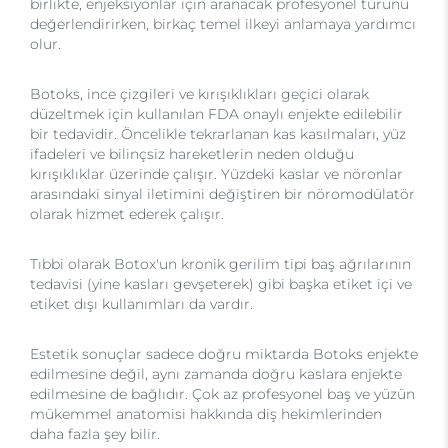
birlikte, enjeksiyonlar için aranacak profesyonel türünü
değerlendirirken, birkaç temel ilkeyi anlamaya yardımcı
olur.
Botoks, ince çizgileri ve kırışıklıkları geçici olarak
düzeltmek için kullanılan FDA onaylı enjekte edilebilir
bir tedavidir. Öncelikle tekrarlanan kas kasılmaları, yüz
ifadeleri ve bilinçsiz hareketlerin neden olduğu
kırışıklıklar üzerinde çalışır. Yüzdeki kaslar ve nöronlar
arasındaki sinyal iletimini değiştiren bir nöromodülatör
olarak hizmet ederek çalışır.
Tıbbi olarak Botox'un kronik gerilim tipi baş ağrılarının
tedavisi (yine kasları gevşeterek) gibi başka etiket içi ve
etiket dışı kullanımları da vardır.
Estetik sonuçlar sadece doğru miktarda Botoks enjekte
edilmesine değil, aynı zamanda doğru kaslara enjekte
edilmesine de bağlıdır. Çok az profesyonel baş ve yüzün
mükemmel anatomisi hakkında diş hekimlerinden
daha fazla şey bilir.