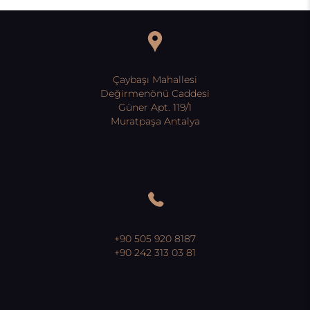
Çaybaşı Mahallesi
Değirmenönü Caddesi
Güner Apt. 119/1
Muratpaşa Antalya
+90 505 920 8187
+90 242 313 03 81