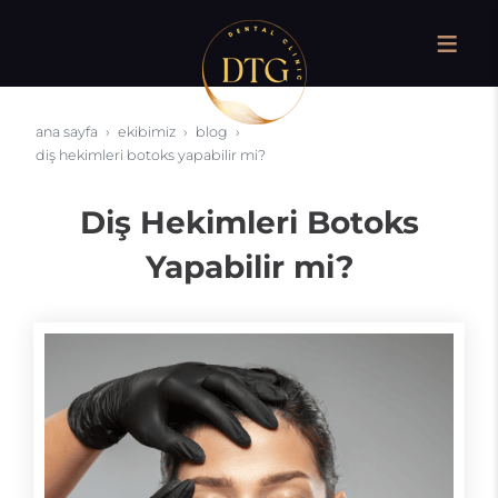
ana sayfa
ekibimiz
blog
diş hekimleri botoks yapabilir mi?
Diş Hekimleri Botoks
Yapabilir mi?